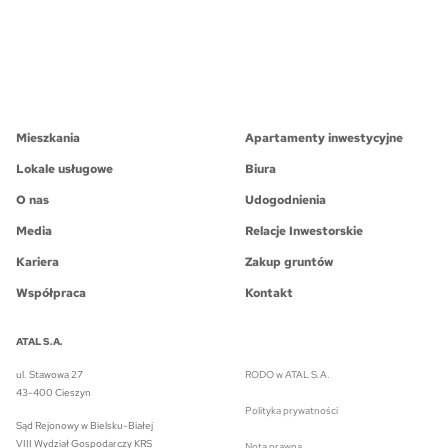
Mieszkania
Apartamenty inwestycyjne
Lokale usługowe
Biura
O nas
Udogodnienia
Media
Relacje Inwestorskie
Kariera
Zakup gruntów
Współpraca
Kontakt
ATAL S.A.
ul. Stawowa 27
RODO w ATAL S.A.
43-400 Cieszyn
Polityka prywatności
Sąd Rejonowy w Bielsku-Białej
VIII Wydział Gospodarczy KRS
Nota prawna