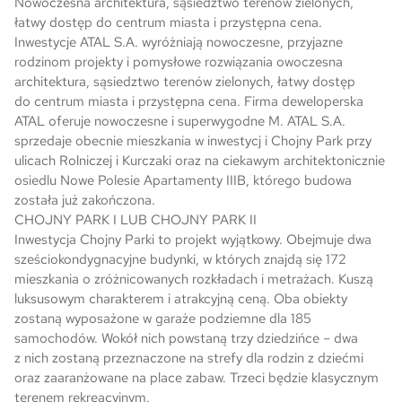
Nowoczesna architektura, sąsiedztwo terenów zielonych,
łatwy dostęp do centrum miasta i przystępna cena.
Skwer Witosa w Piastowie
Inwestycje ATAL S.A. wyróżniają nowoczesne, przyjazne
rodzinom projekty i pomysłowe rozwiązania owoczesna
architektura, sąsiedztwo terenów zielonych, łatwy dostęp
do centrum miasta i przystępna cena. Firma deweloperska
ATAL oferuje nowoczesne i superwygodne M. ATAL S.A.
sprzedaje obecnie mieszkania w inwestycj i Chojny Park przy
ulicach Rolniczej i Kurczaki oraz na ciekawym architektonicznie
osiedlu Nowe Polesie Apartamenty IIIB, którego budowa
została już zakończona.
CHOJNY PARK I LUB CHOJNY PARK II
Inwestycja Chojny Parki to projekt wyjątkowy. Obejmuje dwa
sześciokondygnacyjne budynki, w których znajdą się 172
mieszkania o zróżnicowanych rozkładach i metrażach. Kuszą
luksusowym charakterem i atrakcyjną ceną. Oba obiekty
zostaną wyposażone w garaże podziemne dla 185
samochodów. Wokół nich powstaną trzy dziedzińce – dwa
z nich zostaną przeznaczone na strefy dla rodzin z dziećmi
oraz zaaranżowane na place zabaw. Trzeci będzie klasycznym
terenem rekreacyjnym.