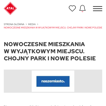
Nowość
STRONA GŁÓWNA
MEDIA
ATAL Unii Lubelskiej w Poznaniu
NOWOCZESNE MIESZKANIA W WYJĄTKOWYM MIEJSCU. CHOJNY PARK I NOWE POLESIE
Nowość
NOWOCZESNE MIESZKANIA
ATAL Ville przy Białej
W WYJĄTKOWYM MIEJSCU.
NOWOŚĆ
CHOJNY PARK I NOWE POLESIE
Program Poleceń ATAL
Polecaj i zyskaj nawet 5 000 zł
NOWOŚĆ
ATAL Floriana w Szczecinie
NOWOŚĆ
ATAL Ruczaj w Krakowie