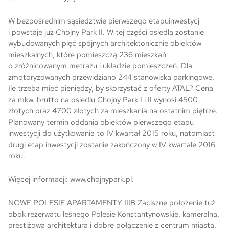
W bezpośrednim sąsiedztwie pierwszego etapuinwestycj
i powstaje już Chojny Park II. W tej części osiedla zostanie
wybudowanych pięć spójnych architektonicznie obiektów
mieszkalnych, które pomieszczą 236 mieszkań
o zróżnicowanym metrażu i układzie pomieszczeń. Dla
zmotoryzowanych przewidziano 244 stanowiska parkingowe.
Ile trzeba mieć pieniędzy, by skorzystać z oferty ATAL? Cena
za mkw. brutto na osiedlu Chojny Park I i II wynosi 4500
złotych oraz 4700 złotych za mieszkania na ostatnim piętrze.
Planowany termin oddania obiektów pierwszego etapu
inwestycji do użytkowania to IV kwartał 2015 roku, natomiast
drugi etap inwestycji zostanie zakończony w IV kwartale 2016
roku.
Więcej informacji: www.chojnypark.pl.
NOWE POLESIE APARTAMENTY IIIB Zaciszne położenie tuż
obok rezerwatu leśnego Polesie Konstantynowskie, kameralna,
prestiżowa architektura i dobre połączenie z centrum miasta.