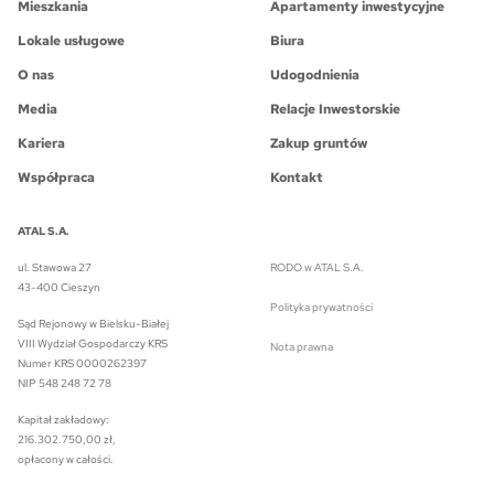
Mieszkania
Apartamenty inwestycyjne
Lokale usługowe
Biura
O nas
Udogodnienia
Media
Relacje Inwestorskie
Kariera
Zakup gruntów
Współpraca
Kontakt
ATAL S.A.
ul. Stawowa 27
RODO w ATAL S.A.
43-400 Cieszyn
Polityka prywatności
Sąd Rejonowy w Bielsku-Białej
VIII Wydział Gospodarczy KRS
Nota prawna
Numer KRS 0000262397
NIP 548 248 72 78
Kapitał zakładowy:
216.302.750,00 zł,
opłacony w całości.