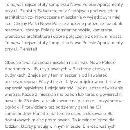
To najważniejsze atuty kompleksu Nowe Polesie Apartamenty
przy ul. Pienistej. Składa się on z 4 spójnych pod względem
architektonicz- Nowoczesne mieszkania w wyj ątkowym miej
scu. Chojny Park i Nowe Polesie Zaciszne położenie tuż obok
rezerwatu leśnego Polesie Konstantynowskie, kameralna,
prestiżowa architektura i dobre połączenie z centrum miasta.
To najważniejsze atuty kompleksu Nowe Polesie Apartamenty
przy ul. Pienistejł
Obecnie trwa sprzedaż mieszkań na osiedlu Nowe Polesie
Apartamenty IIIB, usytuowanych w 6 czteropiętrowych
budynkach. Znajdziemy tam mieszkania od kawalerek
po trzypokojowe. Wszystkie zostały zaprojektowane tak, aby
zapewnić największą funkcjonalność i jak najlepsze oświetlenie
wnętrza. Każde z mieszkań ma balkon lub taras o powierzchni
nawet do 25 mkw., a te ulokowane na parterze – przydomowe
ogródki. Przewidziano też podziemny garaż na 131
samochodów. Ponadto na terenie osiedla ulokowano 96
dodatkowych miejsc postojowych. To idealne miejsce dla
łodzian, którzy pracują w innym mieście. Bliskość ważnych