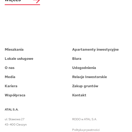
Mieszkania
Apartamenty inwestycyjne
Lokale usługowe
Biura
O nas
Udogodnienia
Media
Relacje Inwestorskie
Kariera
Zakup gruntów
Współpraca
Kontakt
ATAL S.A.
ul. Stawowa 27
RODO w ATAL S.A.
43-400 Cieszyn
Polityka prywatności