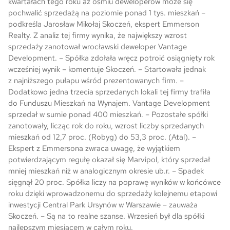
kwartałach tego roku aż ośmiu deweloperów może się
pochwalić sprzedażą na poziomie ponad 1 tys. mieszkań –
Skwer Witosa w Piastowie
podkreśla Jarosław Mikołaj Skoczeń, ekspert Emmerson
Realty. Z analiz tej firmy wynika, że największy wzrost
sprzedaży zanotował wrocławski deweloper Vantage
Development. – Spółka zdołała wręcz potroić osiągnięty rok
wcześniej wynik – komentuje Skoczeń. – Startowała jednak
z najniższego pułapu wśród prezentowanych firm. –
Dodatkowo jedna trzecia sprzedanych lokali tej firmy trafiła
do Funduszu Mieszkań na Wynajem. Vantage Development
sprzedał w sumie ponad 400 mieszkań. – Pozostałe spółki
zanotowały, licząc rok do roku, wzrost liczby sprzedanych
mieszkań od 12,7 proc. (Robyg) do 53,3 proc. (Atal). –
Ekspert z Emmersona zwraca uwagę, że wyjątkiem
potwierdzającym regułę okazał się Marvipol, który sprzedał
mniej mieszkań niż w analogicznym okresie ub.r. – Spadek
sięgnął 20 proc. Spółka liczy na poprawę wyników w końcówce
roku dzięki wprowadzonemu do sprzedaży kolejnemu etapowi
inwestycji Central Park Ursynów w Warszawie – zauważa
Skoczeń. – Są na to realne szanse. Wrzesień był dla spółki
najlepszym miesiącem w całym roku.