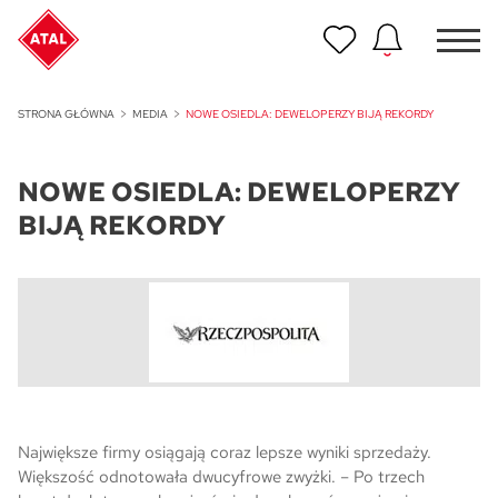
Nowość
STRONA GŁÓWNA
MEDIA
NOWE OSIEDLA: DEWELOPERZY BIJĄ REKORDY
ATAL Unii Lubelskiej w Poznaniu
NOWE OSIEDLA: DEWELOPERZY
Nowość
ATAL Ville przy Białej
BIJĄ REKORDY
NOWOŚĆ
Program Poleceń ATAL
Polecaj i zyskaj nawet 5 000 zł
NOWOŚĆ
ATAL Floriana w Szczecinie
NOWOŚĆ
Największe firmy osiągają coraz lepsze wyniki sprzedaży.
ATAL Ruczaj w Krakowie
Większość odnotowała dwucyfrowe zwyżki. – Po trzech