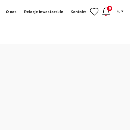
6
O nas
Relacje Inwestorskie
Kontakt
PL
inwestycyjne
gram Poleceń
NOWOŚĆ
owe
gram Wykończeń
Aglomeracja Śląska
ansowanie
Łódź
 mieszkańca
Poznań
tycji
hnologie
Szczecin
g
Trójmiasto