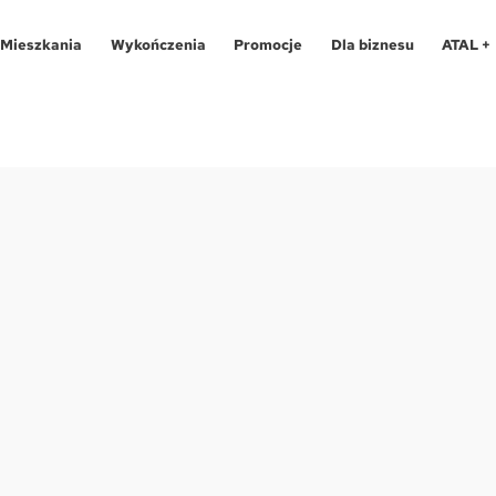
Mieszkania
Wykończenia
Promocje
Dla biznesu
ATAL +
Oferty specjalne
O programie
Aglomeracja Śląska
Apartamenty 
Pro
Aglomeracja Śląska
Pakiety
Kraków
Katowice
Lokale usług
Pro
Kraków
Realizacje
Łódź
Chorzów
Biura
Fin
Łódź
Kontakt
Poznań / Swarzędz
Gliwice
Dla
Mapa inwes
Poznań / Swarzędz
Szczecin
Poznań
Tec
Szczecin
Trójmiasto / Reda
Swarzędz
Blo