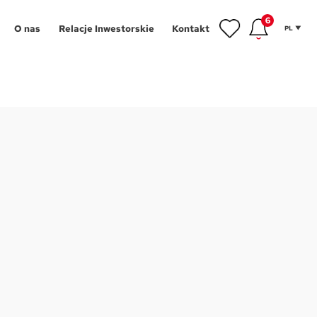
6
O nas
Relacje Inwestorskie
Kontakt
PL
inwestycyjne
gram Poleceń
NOWOŚĆ
owe
gram Wykończeń
Aglomeracja Śląska
ansowanie
Łódź
 mieszkańca
Poznań
tycji
hnologie
Szczecin
g
Trójmiasto