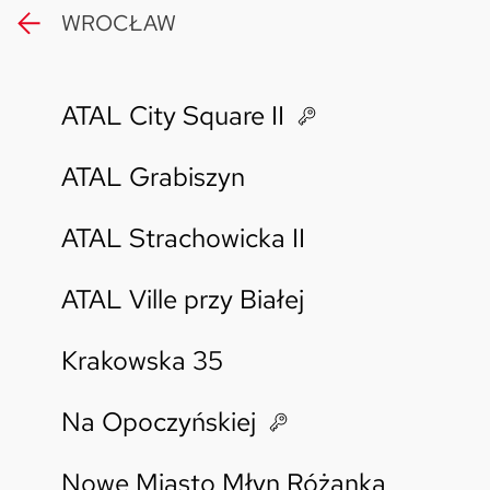
WROCŁAW
Skwer Witosa w Piastowie
ATAL City Square II
ATAL Grabiszyn
ATAL Strachowicka II
ATAL Ville przy Białej
Krakowska 35
Na Opoczyńskiej
Nowe Miasto Młyn Różanka