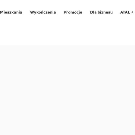
Mieszkania
Wykończenia
Promocje
Dla biznesu
ATAL +
Oferty specjalne
O programie
Aglomeracja Śląska
Apartamenty 
Pro
Aglomeracja Śląska
Pakiety
Kraków
Katowice
Lokale usług
Pro
Kraków
Realizacje
Łódź
Chorzów
Biura
Fin
Łódź
Kontakt
Poznań / Swarzędz
Gliwice
Dla
Mapa inwes
Poznań / Swarzędz
Szczecin
Poznań
Tec
Szczecin
Trójmiasto / Reda
Swarzędz
Blo