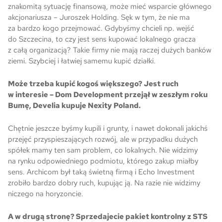
znakomitą sytuację finansową, może mieć wsparcie głównego
akcjonariusza – Juroszek Holding. Sęk w tym, że nie ma
za bardzo kogo przejmować. Gdybyśmy chcieli np. wejść
do Szczecina, to czy jest sens kupować lokalnego gracza
z całą organizacją? Takie firmy nie mają raczej dużych banków
ziemi. Szybciej i łatwiej samemu kupić działki.
Może trzeba kupić kogoś większego? Jest ruch
w interesie – Dom Development przejął w zeszłym roku
Bumę, Develia kupuje Nexity Poland.
Chętnie jeszcze byśmy kupili i grunty, i nawet dokonali jakichś
przejęć przyspieszających rozwój, ale w przypadku dużych
spółek mamy ten sam problem, co lokalnych. Nie widzimy
na rynku odpowiedniego podmiotu, którego zakup miałby
sens. Archicom był taką świetną firmą i Echo Investment
zrobiło bardzo dobry ruch, kupując ją. Na razie nie widzimy
niczego na horyzoncie.
A w drugą stronę? Sprzedajecie pakiet kontrolny z STS