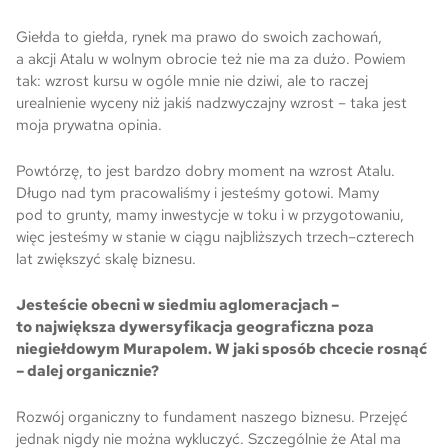
Giełda to giełda, rynek ma prawo do swoich zachowań,
a akcji Atalu w wolnym obrocie też nie ma za dużo. Powiem
tak: wzrost kursu w ogóle mnie nie dziwi, ale to raczej
urealnienie wyceny niż jakiś nadzwyczajny wzrost – taka jest
moja prywatna opinia.
Powtórzę, to jest bardzo dobry moment na wzrost Atalu.
Długo nad tym pracowaliśmy i jesteśmy gotowi. Mamy
pod to grunty, mamy inwestycje w toku i w przygotowaniu,
więc jesteśmy w stanie w ciągu najbliższych trzech–czterech
lat zwiększyć skalę biznesu.
Jesteście obecni w siedmiu aglomeracjach –
to największa dywersyfikacja geograficzna poza
niegiełdowym Murapolem. W jaki sposób chcecie rosnąć
– dalej organicznie?
Rozwój organiczny to fundament naszego biznesu. Przejęć
jednak nigdy nie można wykluczyć. Szczególnie że Atal ma