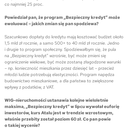
co najmniej 25 proc.
Powiedział pan, że program „Bezpieczny kredyt” może
ewoluować – jakich zmian się pan spodziewa?
Szacunkowo dopłaty do kredytu mają kosztować budżet około
1,5 mld zł rocznie, a samo 500+ to 40 mld zł rocznie. Jedno
i drugie to program społeczny. Spodziewałbym się, że pula
na „Bezpieczny kredyt” wzrośnie, być może zmieni się
ograniczenie wiekowe, być może zostaną złagodzone warunki
– np. konieczność mieszkania przez dziesięć lat – przecież
młodzi ludzie potrzebują elastyczności. Program napędza
budownictwo mieszkaniowe, a dla państwa to zwiększone
wpływy z podatków, z VAT.
WIG-nieruchomości ustanawia kolejne wieloletnie
maksima, „Bezpieczny kredyt” w lipcu wywołał euforię
inwestorów, kurs Atalu jest w trendzie wzrostowym,
właśnie przebity został poziom 60 zł. Co pan powie
o takiej wycenie?