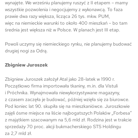
wynajęte. We wrześniu planujemy ruszyć z II etapem – mamy
wszystkie pozwolenia i negocjujemy z wykonawcą. To faza
prawie dwa razy większa, licząca 26 tys. mkw. PUM,
więc na niemieckie warunki to około 400 mieszkań – bo tam
średnia jest większa niż w Polsce. W planach jest III etap.
Powoli uczymy się niemieckiego rynku, nie planujemy budować
drugiej nogi za Odrą.
Zbigniew Juroszek
Zbigniew Juroszek założył Atal jako 28-latek w 1990 r.
Początkowo firma importowała tkaniny, m.in. dla Vistuli
i Próchnika. Wynajmowała niewykorzystywane magazyny,
z czasem zaczęła je budować, później wzięła się za biurowce.
Pod koniec lat 90. skupiła się na mieszkaniówce. Juroszkowie
zajęli ósme miejsce na liście najbogatszych Polaków „Forbesa”
z majątkiem szacowanym na 5,6 mld zł. Rodzina jest w trakcie
sprzedaży 70 proc. akcji bukmacherskiego STS Holdingu
za 2,7 mld zł.