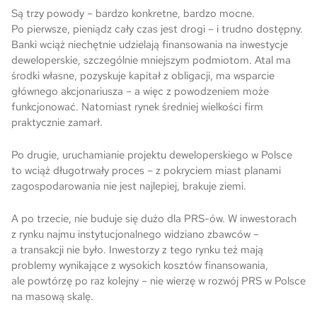
Są trzy powody – bardzo konkretne, bardzo mocne.
Po pierwsze, pieniądz cały czas jest drogi – i trudno dostępny.
Banki wciąż niechętnie udzielają finansowania na inwestycje
deweloperskie, szczególnie mniejszym podmiotom. Atal ma
środki własne, pozyskuje kapitał z obligacji, ma wsparcie
głównego akcjonariusza – a więc z powodzeniem może
funkcjonować. Natomiast rynek średniej wielkości firm
praktycznie zamarł.
Po drugie, uruchamianie projektu deweloperskiego w Polsce
to wciąż długotrwały proces – z pokryciem miast planami
zagospodarowania nie jest najlepiej, brakuje ziemi.
A po trzecie, nie buduje się dużo dla PRS-ów. W inwestorach
z rynku najmu instytucjonalnego widziano zbawców –
a transakcji nie było. Inwestorzy z tego rynku też mają
problemy wynikające z wysokich kosztów finansowania,
ale powtórzę po raz kolejny – nie wierzę w rozwój PRS w Polsce
na masową skalę.