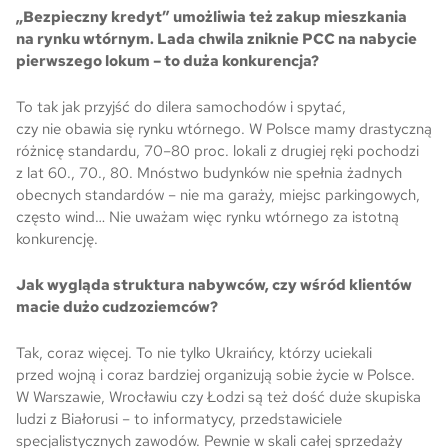
„Bezpieczny kredyt” umożliwia też zakup mieszkania
na rynku wtórnym. Lada chwila zniknie PCC na nabycie
pierwszego lokum – to duża konkurencja?
To tak jak przyjść do dilera samochodów i spytać,
czy nie obawia się rynku wtórnego. W Polsce mamy drastyczną
różnicę standardu, 70–80 proc. lokali z drugiej ręki pochodzi
z lat 60., 70., 80. Mnóstwo budynków nie spełnia żadnych
obecnych standardów – nie ma garaży, miejsc parkingowych,
często wind… Nie uważam więc rynku wtórnego za istotną
konkurencję.
Jak wygląda struktura nabywców, czy wśród klientów
macie dużo cudzoziemców?
Tak, coraz więcej. To nie tylko Ukraińcy, którzy uciekali
przed wojną i coraz bardziej organizują sobie życie w Polsce.
W Warszawie, Wrocławiu czy Łodzi są też dość duże skupiska
ludzi z Białorusi – to informatycy, przedstawiciele
specjalistycznych zawodów. Pewnie w skali całej sprzedaży