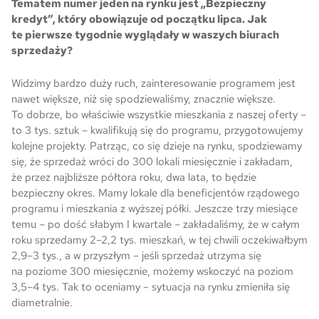
Tematem numer jeden na rynku jest „Bezpieczny
kredyt”, który obowiązuje od początku lipca. Jak
Skwer Witosa w Piastowie
te pierwsze tygodnie wyglądały w waszych biurach
sprzedaży?
Widzimy bardzo duży ruch, zainteresowanie programem jest
nawet większe, niż się spodziewaliśmy, znacznie większe.
To dobrze, bo właściwie wszystkie mieszkania z naszej oferty –
to 3 tys. sztuk – kwalifikują się do programu, przygotowujemy
kolejne projekty. Patrząc, co się dzieje na rynku, spodziewamy
się, że sprzedaż wróci do 300 lokali miesięcznie i zakładam,
że przez najbliższe półtora roku, dwa lata, to będzie
bezpieczny okres. Mamy lokale dla beneficjentów rządowego
programu i mieszkania z wyższej półki. Jeszcze trzy miesiące
temu – po dość słabym I kwartale – zakładaliśmy, że w całym
roku sprzedamy 2–2,2 tys. mieszkań, w tej chwili oczekiwałbym
2,9–3 tys., a w przyszłym – jeśli sprzedaż utrzyma się
na poziome 300 miesięcznie, możemy wskoczyć na poziom
3,5–4 tys. Tak to oceniamy – sytuacja na rynku zmieniła się
diametralnie.