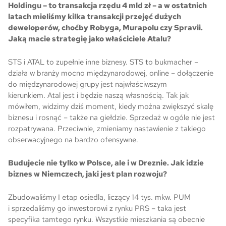
Holdingu – to transakcja rzędu 4 mld zł – a w ostatnich
latach mieliśmy kilka transakcji przejęć dużych
deweloperów, choćby Robyga, Murapolu czy Spravii.
Jaką macie strategię jako właściciele Atalu?
STS i ATAL to zupełnie inne biznesy. STS to bukmacher –
działa w branży mocno międzynarodowej, online – dołączenie
do międzynarodowej grupy jest najwłaściwszym
kierunkiem. Atal jest i będzie naszą własnością. Tak jak
mówiłem, widzimy dziś moment, kiedy można zwiększyć skalę
biznesu i rosnąć – także na giełdzie. Sprzedaż w ogóle nie jest
rozpatrywana. Przeciwnie, zmieniamy nastawienie z takiego
obserwacyjnego na bardzo ofensywne.
Budujecie nie tylko w Polsce, ale i w Dreznie. Jak idzie
biznes w Niemczech, jaki jest plan rozwoju?
Zbudowaliśmy I etap osiedla, liczący 14 tys. mkw. PUM
i sprzedaliśmy go inwestorowi z rynku PRS – taka jest
specyfika tamtego rynku. Wszystkie mieszkania są obecnie