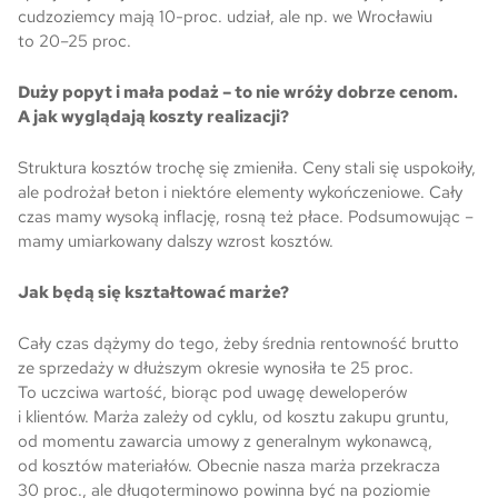
cudzoziemcy mają 10-proc. udział, ale np. we Wrocławiu
to 20–25 proc.
Duży popyt i mała podaż – to nie wróży dobrze cenom.
A jak wyglądają koszty realizacji?
Struktura kosztów trochę się zmieniła. Ceny stali się uspokoiły,
ale podrożał beton i niektóre elementy wykończeniowe. Cały
czas mamy wysoką inflację, rosną też płace. Podsumowując –
mamy umiarkowany dalszy wzrost kosztów.
Jak będą się kształtować marże?
Cały czas dążymy do tego, żeby średnia rentowność brutto
ze sprzedaży w dłuższym okresie wynosiła te 25 proc.
To uczciwa wartość, biorąc pod uwagę deweloperów
i klientów. Marża zależy od cyklu, od kosztu zakupu gruntu,
od momentu zawarcia umowy z generalnym wykonawcą,
od kosztów materiałów. Obecnie nasza marża przekracza
30 proc., ale długoterminowo powinna być na poziomie