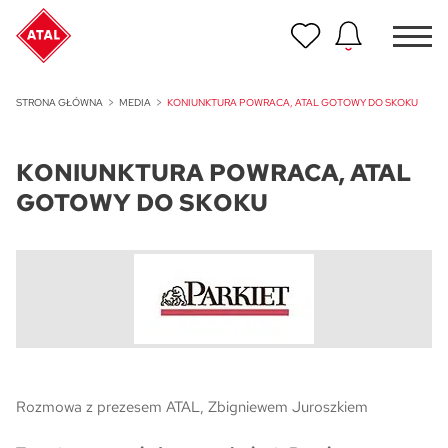
Nowość
STRONA GŁÓWNA
MEDIA
KONIUNKTURA POWRACA, ATAL GOTOWY DO SKOKU
ATAL Unii Lubelskiej w Poznaniu
KONIUNKTURA POWRACA, ATAL
Nowość
ATAL Ville przy Białej
GOTOWY DO SKOKU
NOWOŚĆ
Program Poleceń ATAL
Polecaj i zyskaj nawet 5 000 zł
NOWOŚĆ
ATAL Floriana w Szczecinie
NOWOŚĆ
Rozmowa z prezesem ATAL, Zbigniewem Juroszkiem
ATAL Ruczaj w Krakowie