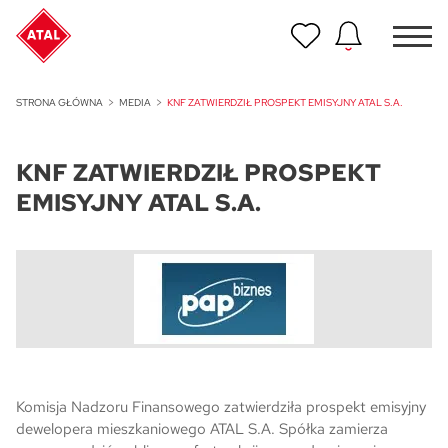
Nowość
STRONA GŁÓWNA
MEDIA
KNF ZATWIERDZIŁ PROSPEKT EMISYJNY ATAL S.A.
ATAL Unii Lubelskiej w Poznaniu
KNF ZATWIERDZIŁ PROSPEKT
Nowość
ATAL Ville przy Białej
EMISYJNY ATAL S.A.
NOWOŚĆ
Program Poleceń ATAL
Polecaj i zyskaj nawet 5 000 zł
NOWOŚĆ
ATAL Floriana w Szczecinie
NOWOŚĆ
Komisja Nadzoru Finansowego zatwierdziła prospekt emisyjny
ATAL Ruczaj w Krakowie
dewelopera mieszkaniowego ATAL S.A. Spółka zamierza