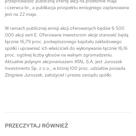
przeprowadzić publiczną ofertę akcji na przełomie maja
i czerwca br., a publikacja prospektu emisyjnego zaplanowana
Skwer Witosa w Piastowie
jest na 22 maja.
W ramach publicznej emisji akcji oferowanych będzie 6 500
000 akcji serii E. Oferowane inwestorom akcje stanowić będą
łącznie 16,79 proc. podwyższonego kapitału zakładowego
spółki i uprawniać ich właścicieli do wykonywania łącznie 16,16
proc. ogólnej liczby głosów na walnym zgromadzeniu.
Aktualnie jedynym akcjonariuszem ATAL S.A. jest Juroszek
Investments Sp. z o.o., w której 100 proc. udziałów posiada
Zbigniew Juroszek, założyciel i prezes zarządu spółki.
PRZECZYTAJ RÓWNIEŻ