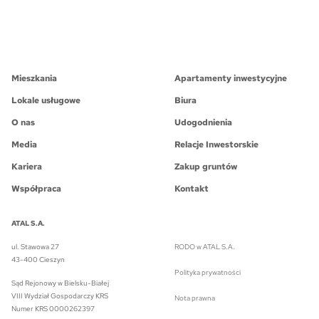
Mieszkania
Apartamenty inwestycyjne
Lokale usługowe
Biura
O nas
Udogodnienia
Media
Relacje Inwestorskie
Kariera
Zakup gruntów
Współpraca
Kontakt
ATAL S.A.
ul. Stawowa 27
RODO w ATAL S.A.
43-400 Cieszyn
Polityka prywatności
Sąd Rejonowy w Bielsku-Białej
VIII Wydział Gospodarczy KRS
Nota prawna
Numer KRS 0000262397