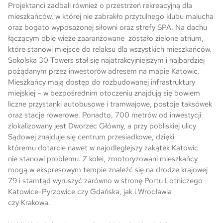
Projektanci zadbali również o przestrzeń rekreacyjną dla
mieszkańców, w której nie zabrakło przytulnego klubu malucha
oraz bogato wyposażonej siłowni oraz strefy SPA. Na dachu
łączącym obie wieże zaaranżowane zostało zielone atrium,
które stanowi miejsce do relaksu dla wszystkich mieszkańców.
Sokolska 30 Towers stał się najatrakcyjniejszym i najbardziej
pożądanym przez inwestorów adresem na mapie Katowic.
Mieszkańcy mają dostęp do rozbudowanej infrastruktury
miejskiej – w bezpośrednim otoczeniu znajdują się bowiem
liczne przystanki autobusowe i tramwajowe, postoje taksówek
oraz stacje rowerowe. Ponadto, 700 metrów od inwestycji
zlokalizowany jest Dworzec Główny, a przy pobliskiej ulicy
Sądowej znajduje się centrum przesiadkowe, dzięki
któremu dotarcie nawet w najodleglejszy zakątek Katowic
nie stanowi problemu. Z kolei, zmotoryzowani mieszkańcy
mogą w ekspresowym tempie znaleźć się na drodze krajowej
79 i stamtąd wyruszyć zarówno w stronę Portu Lotniczego
Katowice-Pyrzowice czy Gdańska, jak i Wrocławia
czy Krakowa.