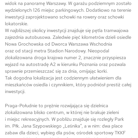
widok na panoramę Warszawy. W garażu podziemnym zostało
wydzielonych 126 miejsc parkingowych. Dodatkowo na terenie
inwestycji zaprojektowano schowki na rowery oraz schowki
lokatorskie.
W najbliższej okolicy inwestycji znajduje się pętla tramwajowa
zajezdnia autobusowa. Zaledwie pięć kilometrów dzieli osiedle
Nowa Grochowska od Dworca Warszawa Wschodnia
oraz od stacji metra Stadion Narodowy. Nieopodal
zlokalizowana droga krajowa numer 2, znacznie przyspiesza
wyjazd na autostradę A2 w kierunku Poznania oraz pozwala
sprawnie przemieszczać się za dnia, omijając korki.
Tak dogodna lokalizacja jest codziennym ułatwieniem dla
mieszkańców osiedla i czynnikiem, który podniósł prestiż całej
inwestycji.
Praga-Południe to prężnie rozwijająca się dzielnica
zlokalizowana blisko centrum, w której nie brakuje zieleni
i miejsc rekreacyjnych. W pobliżu znajduje się rozległy Park
im. Płk. Jana Szypowskiego „Leśnika”, a w nim: dwa place
zabaw dla dzieci, wybieg dla psów, ośrodek sportowy TKKF