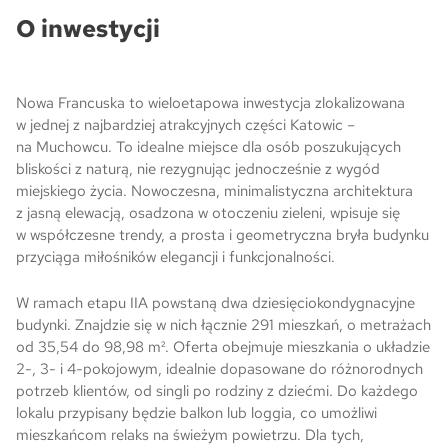
O inwestycji
Skwer Witosa w Piastowie
Nowa Francuska to wieloetapowa inwestycja zlokalizowana
w jednej z najbardziej atrakcyjnych części Katowic –
na Muchowcu. To idealne miejsce dla osób poszukujących
bliskości z naturą, nie rezygnując jednocześnie z wygód
miejskiego życia. Nowoczesna, minimalistyczna architektura
z jasną elewacją, osadzona w otoczeniu zieleni, wpisuje się
w współczesne trendy, a prosta i geometryczna bryła budynku
przyciąga miłośników elegancji i funkcjonalności.
W ramach etapu IIA powstaną dwa dziesięciokondygnacyjne
budynki. Znajdzie się w nich łącznie 291 mieszkań, o metrażach
od 35,54 do 98,98 m². Oferta obejmuje mieszkania o układzie
2-, 3- i 4-pokojowym, idealnie dopasowane do różnorodnych
potrzeb klientów, od singli po rodziny z dziećmi. Do każdego
lokalu przypisany będzie balkon lub loggia, co umożliwi
mieszkańcom relaks na świeżym powietrzu. Dla tych,