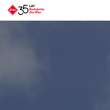
Nowość
ATAL Unii Lubelskiej
w Poznaniu
Nowość
ATAL Ville przy Białej
NOWOŚĆ
Program Poleceń ATAL
Polecaj i zyskaj nawet 5 000 zł
NOWOŚĆ
ATAL Floriana w Szczecinie
NOWOŚĆ
ATAL Ruczaj w Krakowie