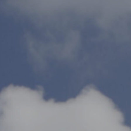
Trójmiasto / Reda
Warszawa
Gdańsk
Warszawa
Wrocław
Gdynia
Wrocław
Reda
Drezno
Kowale
Mapa inwestycji