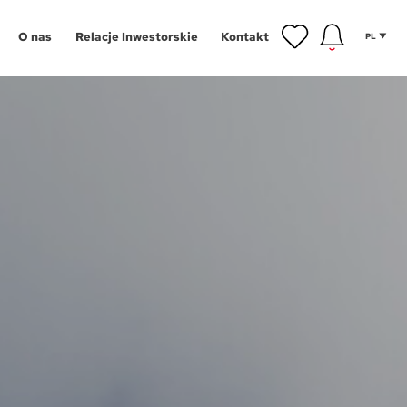
O nas
Relacje Inwestorskie
Kontakt
PL
inwestycyjne
gram Poleceń
NOWOŚĆ
owe
gram Wykończeń
Aglomeracja Śląska
ansowanie
Łódź
 mieszkańca
Poznań
tycji
hnologie
Szczecin
g
Trójmiasto