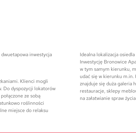
ła dwuetapowa inwestycja
Idealna lokalizacja osiedl
Inwestycję Bronowice Apar
w tym samym kierunku, m
udać się w kierunku m.in.
kaniami. Klienci mogli
znajduje się duża galeria
. Do dyspozycji lokatorów
restauracje, sklepy mebl
 połączone ze sobą
na załatwianie spraw życi
atunkowo roślinności
lne miejsce do relaksu