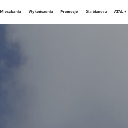
Mieszkania
Wykończenia
Promocje
Dla biznesu
ATAL +
Oferty specjalne
O programie
Aglomeracja Śląska
Apartamenty 
Pro
Aglomeracja Śląska
Pakiety
Kraków
Katowice
Lokale usług
Pro
Kraków
Realizacje
Łódź
Chorzów
Biura
Fin
Łódź
Kontakt
Poznań / Swarzędz
Gliwice
Dla
Mapa inwes
Poznań / Swarzędz
Szczecin
Poznań
Tec
Szczecin
Trójmiasto / Reda
Swarzędz
Blo