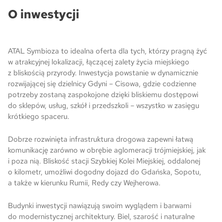
O inwestycji
Skwer Witosa w Piastowie
ATAL Symbioza to idealna oferta dla tych, którzy pragną żyć
w atrakcyjnej lokalizacji, łączącej zalety życia miejskiego
z bliskością przyrody. Inwestycja powstanie w dynamicznie
rozwijającej się dzielnicy Gdyni – Cisowa, gdzie codzienne
potrzeby zostaną zaspokojone dzięki bliskiemu dostępowi
do sklepów, usług, szkół i przedszkoli – wszystko w zasięgu
krótkiego spaceru.
Dobrze rozwinięta infrastruktura drogowa zapewni łatwą
komunikację zarówno w obrębie aglomeracji trójmiejskiej, jak
i poza nią. Bliskość stacji Szybkiej Kolei Miejskiej, oddalonej
o kilometr, umożliwi dogodny dojazd do Gdańska, Sopotu,
a także w kierunku Rumii, Redy czy Wejherowa.
Budynki inwestycji nawiązują swoim wyglądem i barwami
do modernistycznej architektury. Biel, szarość i naturalne