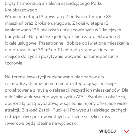
brązy harmonizują z zielenią sąsiadującego Parku
Krajobrazowego.
W ramach etapu IA powstaną 2 budynki oferujące 89
mieszkań oraz 2 lokale usługowe. Z kolei w etapie IB
zaplanowano 135 mieszkań umiejscowionych w 2 kolejnych
budynkach. Na parterze jednego z nich zaprojektowano 3
lokale usługowe. Przestronne i dobrze doświetlone mieszkania
o metrażach od 39 m² do 111 m² będą stanowić idealne
miejsce do życia i pozytywnie wpływać na samopoczucie
i zdrowie.
Na terenie inwestycji zaplanowano plac zabaw dla
najmłodszych oraz przestrzeń do integracji sąsiedzkiej –
projektowana z myślą o rekreacji wszystkich mieszkańców. Dla
miłośników aktywnego wypoczynku ATAL Symbioza okaże się
doskonałą bazą wypadową w sąsiednie rejony oferujące wiele
atrakcji. Bliskość Zatoki Puckiej i Półwyspu Helskiego zachęci
entuzjastów sportów wodnych, a liczne ścieżki i trasy
rowerowe będą idealne na wycieczki.
WIĘCEJ