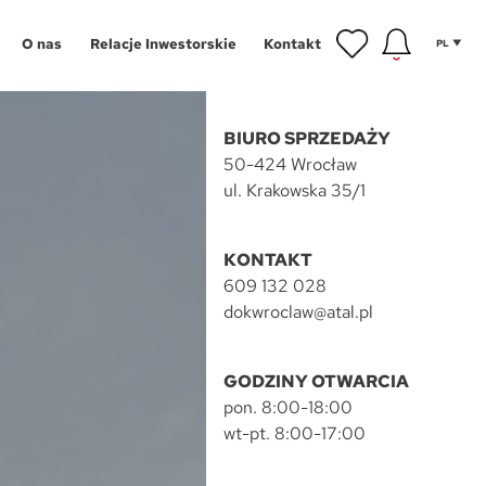
O nas
Relacje Inwestorskie
Kontakt
PL
BIURO SPRZEDAŻY
50-424 Wrocław
ul. Krakowska 35/1
inwestycyjne
gram Poleceń
NOWOŚĆ
KONTAKT
owe
gram Wykończeń
Aglomeracja Śląska
609 132 028
ansowanie
Łódź
dokwroclaw@atal.pl
 mieszkańca
Poznań
tycji
GODZINY OTWARCIA
hnologie
Szczecin
pon. 8:00-18:00
wt-pt. 8:00-17:00
g
Trójmiasto