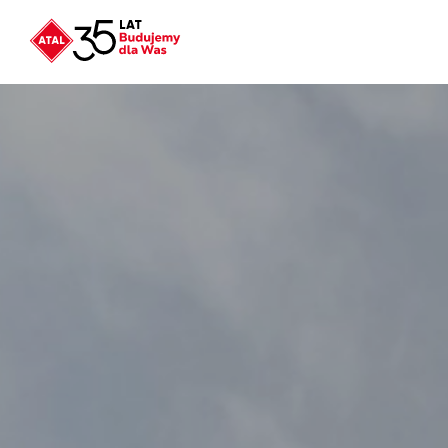
Nowość
ATAL Unii Lubelskiej
w Poznaniu
Nowość
ATAL Ville przy Białej
NOWOŚĆ
Program Poleceń ATAL
Polecaj i zyskaj nawet 5 000 zł
NOWOŚĆ
ATAL Floriana w Szczecinie
NOWOŚĆ
ATAL Ruczaj w Krakowie