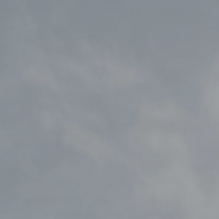
Trójmiasto / Reda
Warszawa
Gdańsk
Warszawa
Wrocław
Gdynia
Wrocław
Reda
Drezno
Kowale
Mapa inwestycji