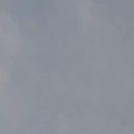
Skwer Witosa w Piastowie