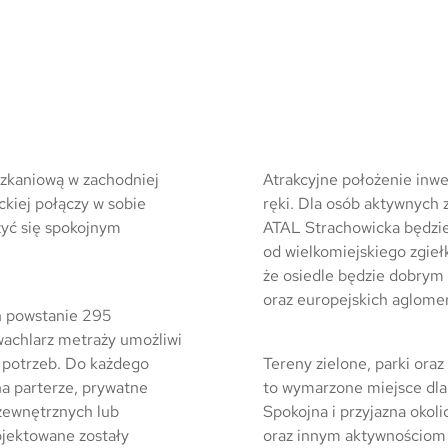
szkaniową w zachodniej
Atrakcyjne położenie inwe
ckiej połączy w sobie
ręki. Dla osób aktywnych
zyć się spokojnym
ATAL Strachowicka będzi
od wielkomiejskiego zgie
że osiedle będzie dobrym
oraz europejskich aglomer
h powstanie 295
wachlarz metraży umożliwi
 potrzeb. Do każdego
Tereny zielone, parki oraz
na parterze, prywatne
to wymarzone miejsce dla
zewnętrznych lub
Spokojna i przyjazna oko
ojektowane zostały
oraz innym aktywnościom 