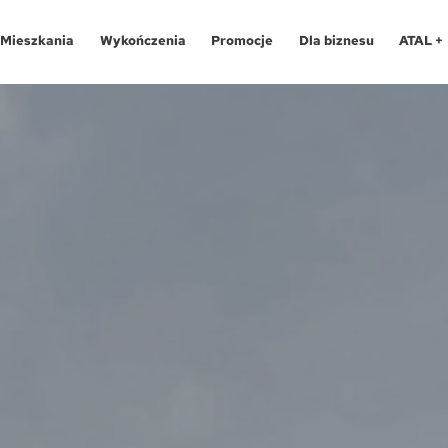
Mieszkania
Wykończenia
Promocje
Dla biznesu
ATAL +
Oferty specjalne
O programie
Aglomeracja Śląska
Apartamenty 
Pro
Aglomeracja Śląska
Pakiety
Kraków
Katowice
Lokale usług
Pro
Kraków
Realizacje
Łódź
Chorzów
Biura
Fin
Łódź
Kontakt
Poznań / Swarzędz
Gliwice
Dla
Mapa inwes
Poznań / Swarzędz
Szczecin
Poznań
Tec
Szczecin
Trójmiasto / Reda
Swarzędz
Blo