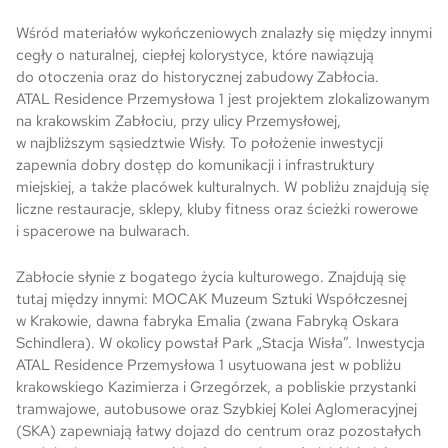
Wśród materiałów wykończeniowych znalazły się między innymi
cegły o naturalnej, ciepłej kolorystyce, które nawiązują
do otoczenia oraz do historycznej zabudowy Zabłocia.
ATAL Residence Przemysłowa 1 jest projektem zlokalizowanym
na krakowskim Zabłociu, przy ulicy Przemysłowej,
w najbliższym sąsiedztwie Wisły. To położenie inwestycji
zapewnia dobry dostęp do komunikacji i infrastruktury
miejskiej, a także placówek kulturalnych. W pobliżu znajdują się
liczne restauracje, sklepy, kluby fitness oraz ścieżki rowerowe
i spacerowe na bulwarach.
Zabłocie słynie z bogatego życia kulturowego. Znajdują się
tutaj między innymi: MOCAK Muzeum Sztuki Współczesnej
w Krakowie, dawna fabryka Emalia (zwana Fabryką Oskara
Schindlera). W okolicy powstał Park „Stacja Wisła”. Inwestycja
ATAL Residence Przemysłowa 1 usytuowana jest w pobliżu
krakowskiego Kazimierza i Grzegórzek, a pobliskie przystanki
tramwajowe, autobusowe oraz Szybkiej Kolei Aglomeracyjnej
(SKA) zapewniają łatwy dojazd do centrum oraz pozostałych