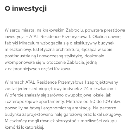
O inwestycji
Skwer Witosa w Piastowie
W sercu miasta, na krakowskim Zabłociu, powstała prestiżowa
inwestycja – ATAL Residence Przemysłowa 1. Okolica dawnej
fabryki Miraculum wzbogaciła się o ekskluzywny budynek
mieszkaniowy. Estetyczna architektura, łącząca w sobie
postindustrialną i nowoczesną stylistykę, doskonale
wkomponowała się w otoczenie Zabłocia, jedną
z najmodniejszych części Krakowa.
W ramach ATAL Residence Przemysłowa 1 zaprojektowany
został jeden siedmiopiętrowy budynek z 24 mieszkaniami.
W ofercie znalazły się zarówno dwupokojowe lokale, jak
i czteropokojowe apartamenty. Metraże od 50 do 109 mkw.
pozwoliły na łatwą i ergonomiczną aranżację. Na parterze
budynku zaprojektowano halę garażową oraz lokal usługowy.
Mieszkańcy mogli również skorzystać z możliwości zakupu
komórki lokatorskiej.