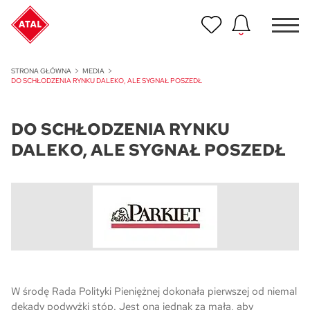
Nowość
STRONA GŁÓWNA
MEDIA
ATAL Unii Lubelskiej w Poznaniu
DO SCHŁODZENIA RYNKU DALEKO, ALE SYGNAŁ POSZEDŁ
Nowość
DO SCHŁODZENIA RYNKU
ATAL Ville przy Białej
DALEKO, ALE SYGNAŁ POSZEDŁ
NOWOŚĆ
Program Poleceń ATAL
Polecaj i zyskaj nawet 5 000 zł
NOWOŚĆ
ATAL Floriana w Szczecinie
NOWOŚĆ
W środę Rada Polityki Pieniężnej dokonała pierwszej od niemal
ATAL Ruczaj w Krakowie
dekady podwyżki stóp. Jest ona jednak za mała, aby