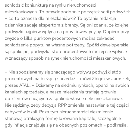
schłodzić koniunkturę na rynku nieruchomości
mieszkaniowych. To prawdopodobnie początek serii podwyżek
Skwer Witosa w Piastowie
– co to oznacza dla mieszkaniówki? To pytanie redakcja
dziennika zadaje ekspertom z branży. Są oni zdania, że kolejne
podwyżki najpierw wpłyną na popyt inwestycyjny. Dopiero przy
zwyżce o kilka punktów procentowych można zakładać
schłodzenie popytu na własne potrzeby. Spółki deweloperskie
są spokojne, podwyżka stóp procentowych raczej nie wpłynie
w znaczący sposób na rynek nieruchomości mieszkaniowych.
– Nie spodziewamy się znaczącego wpływu podwyżki stóp
procentowych na bieżącą sprzedaż – mówi Zbigniew Juroszek,
prezes ATAL. – Działamy na siedmiu rynkach, oparci na swoich
kanałach sprzedaży, a nasze mieszkania trafiają głównie
do klientów chcących zaspokoić własne cele mieszkaniowe.
Nie sądzimy, żeby decyzja RPP zmieniła nastawienie tej części
nabywców lokali. Poza tym nieruchomości niezmiennie
stanowią atrakcyjną formę lokowania kapitału, szczególnie
gdy inflacja znajduje się na obecnych poziomach – podkreśla.