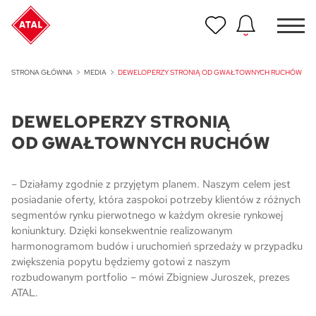
Nowość
STRONA GŁÓWNA
MEDIA
DEWELOPERZY STRONIĄ OD GWAŁTOWNYCH RUCHÓW
ATAL Unii Lubelskiej w Poznaniu
DEWELOPERZY STRONIĄ
Nowość
ATAL Ville przy Białej
OD GWAŁTOWNYCH RUCHÓW
NOWOŚĆ
Program Poleceń ATAL
– Działamy zgodnie z przyjętym planem. Naszym celem jest
Polecaj i zyskaj nawet 5 000 zł
posiadanie oferty, która zaspokoi potrzeby klientów z różnych
segmentów rynku pierwotnego w każdym okresie rynkowej
koniunktury. Dzięki konsekwentnie realizowanym
NOWOŚĆ
ATAL Floriana w Szczecinie
harmonogramom budów i uruchomień sprzedaży w przypadku
zwiększenia popytu będziemy gotowi z naszym
rozbudowanym portfolio – mówi Zbigniew Juroszek, prezes
NOWOŚĆ
ATAL.
ATAL Ruczaj w Krakowie