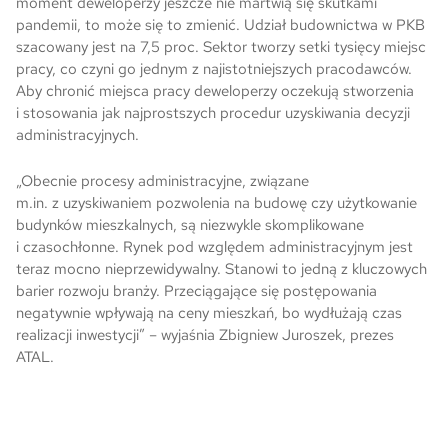
moment deweloperzy jeszcze nie martwią się skutkami
pandemii, to może się to zmienić. Udział budownictwa w PKB
Skwer Witosa w Piastowie
szacowany jest na 7,5 proc. Sektor tworzy setki tysięcy miejsc
pracy, co czyni go jednym z najistotniejszych pracodawców.
Aby chronić miejsca pracy deweloperzy oczekują stworzenia
i stosowania jak najprostszych procedur uzyskiwania decyzji
administracyjnych.
„Obecnie procesy administracyjne, związane
m.in. z uzyskiwaniem pozwolenia na budowę czy użytkowanie
budynków mieszkalnych, są niezwykle skomplikowane
i czasochłonne. Rynek pod względem administracyjnym jest
teraz mocno nieprzewidywalny. Stanowi to jedną z kluczowych
barier rozwoju branży. Przeciągające się postępowania
negatywnie wpływają na ceny mieszkań, bo wydłużają czas
realizacji inwestycji” – wyjaśnia Zbigniew Juroszek, prezes
ATAL.