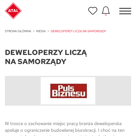
Nowość
STRONA GŁÓWNA
MEDIA
DEWELOPERZY LICZĄ NA SAMORZĄDY
ATAL Unii Lubelskiej w Poznaniu
DEWELOPERZY LICZĄ
Nowość
ATAL Ville przy Białej
NA SAMORZĄDY
NOWOŚĆ
Program Poleceń ATAL
Polecaj i zyskaj nawet 5 000 zł
NOWOŚĆ
ATAL Floriana w Szczecinie
NOWOŚĆ
W trosce o zachowanie miejsc pracy branża deweloperska
ATAL Ruczaj w Krakowie
apeluje o ograniczenie budowlanej biurokracji. I choć na ten