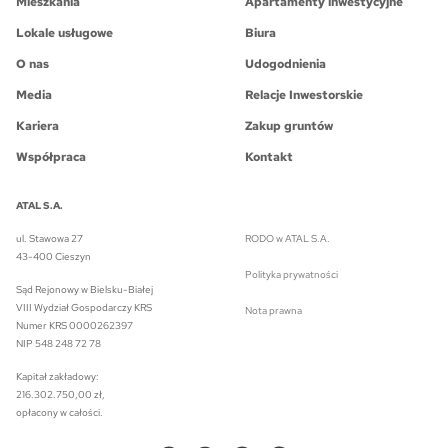
Mieszkania
Apartamenty inwestycyjne
Lokale usługowe
Biura
O nas
Udogodnienia
Media
Relacje Inwestorskie
Kariera
Zakup gruntów
Współpraca
Kontakt
ATAL S.A.
ul. Stawowa 27
RODO w ATAL S.A.
43-400 Cieszyn
Polityka prywatności
Sąd Rejonowy w Bielsku-Białej
VIII Wydział Gospodarczy KRS
Nota prawna
Numer KRS 0000262397
NIP 548 248 72 78
Kapitał zakładowy:
216.302.750,00 zł,
opłacony w całości.