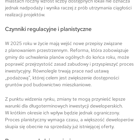
miastach roczny wzrost liczby dostępnych lokali nie oznacza
jednak nadpodaży i wynika raczej z prób utrzymania ciągłości
realizacji projektów.
Czynniki regulacyjne i planistyczne
W 2025 roku w życie mają wejść nowe przepisy związane
z planowaniem przestrzennym. Reforma, która zobowiązuje
gminy do uchwalenia planów ogólnych do końca roku, może
poprawić przejrzystość zasad zabudowy i przyspieszyć proces
inwestycyjny. Równolegle trwają prace nad ustawą
„podażową”, której celem jest zwiększenie dostępności
gruntów pod budownictwo mieszkaniowe.
Z punktu widzenia rynku, zmiany te mogą przynieść lepsze
warunki dla długoterminowych inwestycji deweloperskich.
W krótkim okresie ich wpływ będzie jednak ograniczony.
Proces planistyczny wymaga czasu, a większość deweloperów
skupia się obecnie na sprzedaży już istniejącej oferty.