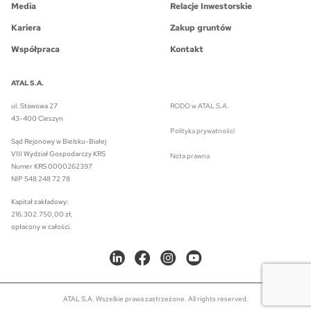
Media
Relacje Inwestorskie
Kariera
Zakup gruntów
Współpraca
Kontakt
ATAL S.A.
ul. Stawowa 27
RODO w ATAL S.A.
43-400 Cieszyn
Polityka prywatności
Sąd Rejonowy w Bielsku-Białej
VIII Wydział Gospodarczy KRS
Nota prawna
Numer KRS 0000262397
NIP 548 248 72 78
Kapitał zakładowy:
216.302.750,00 zł,
opłacony w całości.
ATAL S.A. Wszelkie prawa zastrzeżone. All rights reserved.