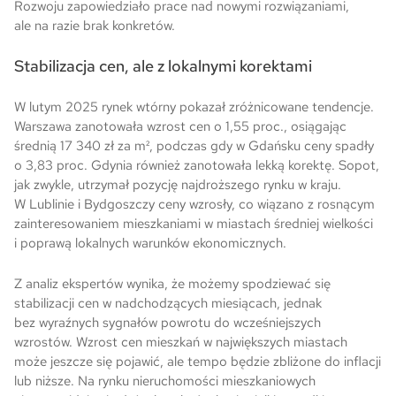
Rozwoju zapowiedziało prace nad nowymi rozwiązaniami,
ale na razie brak konkretów.
Stabilizacja cen, ale z lokalnymi korektami
W lutym 2025 rynek wtórny pokazał zróżnicowane tendencje.
Warszawa zanotowała wzrost cen o 1,55 proc., osiągając
średnią 17 340 zł za m², podczas gdy w Gdańsku ceny spadły
o 3,83 proc. Gdynia również zanotowała lekką korektę. Sopot,
jak zwykle, utrzymał pozycję najdroższego rynku w kraju.
W Lublinie i Bydgoszczy ceny wzrosły, co wiązano z rosnącym
zainteresowaniem mieszkaniami w miastach średniej wielkości
i poprawą lokalnych warunków ekonomicznych.
Z analiz ekspertów wynika, że możemy spodziewać się
stabilizacji cen w nadchodzących miesiącach, jednak
bez wyraźnych sygnałów powrotu do wcześniejszych
wzrostów. Wzrost cen mieszkań w największych miastach
może jeszcze się pojawić, ale tempo będzie zbliżone do inflacji
lub niższe. Na rynku nieruchomości mieszkaniowych