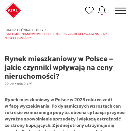
Nowość
STRONA GŁÓWNA
BLOG
ATAL Unii Lubelskiej w Poznaniu
RYNEK MIESZKANIOWY W POLSCE – JAKIE CZYNNIKI WPŁYWAJĄ NA CENY
NIERUCHOMOŚCI?
Nowość
ATAL Ville przy Białej
Rynek mieszkaniowy w Polsce –
jakie czynniki wpływają na ceny
NOWOŚĆ
nieruchomości?
Program Poleceń ATAL
Polecaj i zyskaj nawet 5 000 zł
22 kwietnia 2025
NOWOŚĆ
Rynek mieszkaniowy w Polsce w 2025 roku wszedł
ATAL Floriana w Szczecinie
w fazę wyczekiwania. Po dynamicznych wzrostach cen
i okresie wzmożonego popytu, obecna sytuacja przynosi
NOWOŚĆ
wyraźne spowolnienie sprzedaży i większą ostrożność
ATAL Ruczaj w Krakowie
ze strony kupujących. Z jednej strony utrzymuje się