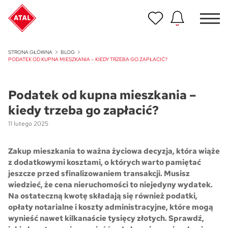
Nowość
STRONA GŁÓWNA
BLOG
ATAL Unii Lubelskiej w Poznaniu
PODATEK OD KUPNA MIESZKANIA – KIEDY TRZEBA GO ZAPŁACIĆ?
Nowość
Podatek od kupna mieszkania –
ATAL Ville przy Białej
kiedy trzeba go zapłacić?
NOWOŚĆ
11 lutego 2025
Program Poleceń ATAL
Polecaj i zyskaj nawet 5 000 zł
Zakup mieszkania to ważna życiowa decyzja, która wiąże
z dodatkowymi kosztami, o których warto pamiętać
NOWOŚĆ
jeszcze przed sfinalizowaniem transakcji. Musisz
ATAL Floriana w Szczecinie
wiedzieć, że cena nieruchomości to niejedyny wydatek.
Na ostateczną kwotę składają się również podatki,
NOWOŚĆ
opłaty notarialne i koszty administracyjne, które mogą
ATAL Ruczaj w Krakowie
wynieść nawet kilkanaście tysięcy złotych. Sprawdź,