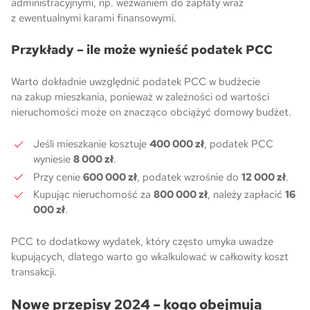
administracyjnymi, np. wezwaniem do zapłaty wraz
z ewentualnymi karami finansowymi.
Przykłady – ile może wynieść podatek PCC
Warto dokładnie uwzględnić podatek PCC w budżecie
na zakup mieszkania, ponieważ w zależności od wartości
nieruchomości może on znacząco obciążyć domowy budżet.
Jeśli mieszkanie kosztuje
400 000 zł
, podatek PCC
wyniesie
8 000 zł
.
Przy cenie
600 000 zł
, podatek wzrośnie do
12 000 zł
.
Kupując nieruchomość za
800 000 zł
, należy zapłacić
16
000 zł
.
PCC to dodatkowy wydatek, który często umyka uwadze
kupujących, dlatego warto go wkalkulować w całkowity koszt
transakcji.
Nowe przepisy 2024 – kogo obejmują