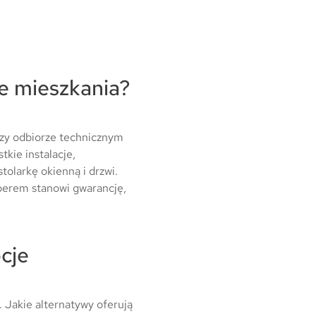
ze mieszkania?
rzy odbiorze technicznym
kie instalacje,
tolarkę okienną i drzwi.
perem stanowi gwarancję,
cje
 Jakie alternatywy oferują