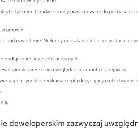
sadzki w dowolny sposób.
pokryte tynkiem. Chodzi o ściany przygotowane do pokrycia doce
 w umowie.
a pod oświetlenie. Niekiedy mieszkanie lub dom w stanie dew
ze podłączenie urządzeń sanitarnych.
deweloperski mieszkania uwzględnia już montaż grzejników.
ie współczynnik przenikania ciepła decydujący o efektywności
.
nią.
ie deweloperskim zazwyczaj uwzględn