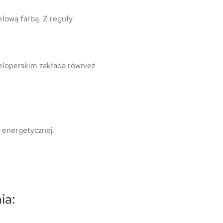
lową farbą. Z reguły
eloperskim zakłada również
 energetycznej.
ia: