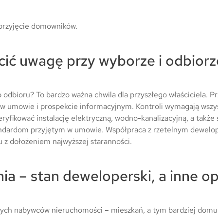
 przyjęcie domowników.
cić uwagę przy wyborze i odbior
 odbioru? To bardzo ważna chwila dla przyszłego właściciela. P
 w umowie i prospekcie informacyjnym. Kontroli wymagają wszyst
fikować instalację elektryczną, wodno-kanalizacyjną, a także s
andardom przyjętym w umowie. Współpraca z rzetelnym dewelo
z dołożeniem najwyższej staranności.
a – stan deweloperski, a inne op
łych nabywców nieruchomości – mieszkań, a tym bardziej domu.