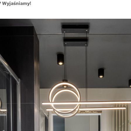
Trójmiasto / Reda
Warszawa
Gdańsk
? Wyjaśniamy!
Warszawa
Wrocław
Gdynia
Wrocław
Reda
Drezno
Kowale
Mapa inwestycji