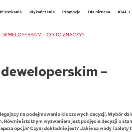
Mieszkania
Wykończenia
Promocje
Dla biznesu
ATAL +
E DEWELOPERSKIM – CO TO ZNACZY?
Oferty specjalne
O programie
Aglomeracja Śląska
Apartamenty 
Pro
e deweloperskim –
Aglomeracja Śląska
Pakiety
Kraków
Katowice
Lokale usług
Pro
Kraków
Realizacje
Łódź
Chorzów
Biura
Fin
Łódź
Kontakt
Poznań / Swarzędz
Gliwice
Dla
Mapa inwes
Poznań / Swarzędz
Szczecin
Poznań
Tec
legający na podejmowaniu kluczowych decyzji. Wybór dzi
Szczecin
Trójmiasto / Reda
Swarzędz
Blo
ch. Równie istotnym wyzwaniem jest podjęcie decyzji o st
epsza opcja? Czym dokładnie jest? Jakie są wady i zalety 