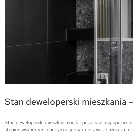
Stan deweloperski mieszkania – c
Stan deweloperski mieszkania od lat pozostaje najpopularn
stopień wykończenia budynku, jednak nie zawsze oznacza to 