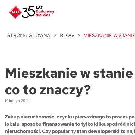
Nowość
ATAL Unii Lubelskiej
w Poznaniu
STRONA GŁÓWNA
BLOG
MIESZKANIE W STANI
Nowość
ATAL Ville przy Białej
Mieszkanie w stani
NOWOŚĆ
Program Poleceń ATAL
Polecaj i zyskaj nawet 5 000 zł
co to znaczy?
NOWOŚĆ
14 lutego 2024
ATAL Floriana w Szczecinie
Zakup nieruchomości z rynku pierwotnego to proces po
NOWOŚĆ
lokalu, sposobu finansowania to tylko kilka spośród ni
ATAL Ruczaj w Krakowie
nieruchomości. Czy popularny stan deweloperski to najl