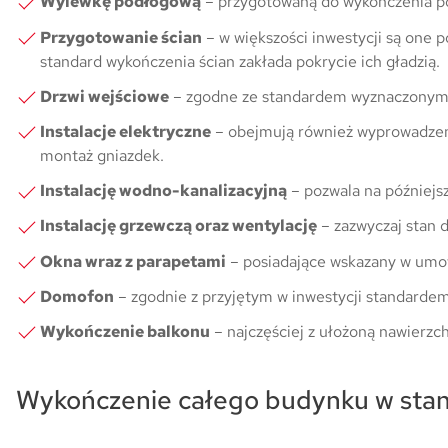
Wylewkę podłogową
– przygotowaną do wykończenia po
Przygotowanie ścian
– w większości inwestycji są one 
standard wykończenia ścian zakłada pokrycie ich gładzią.
Drzwi wejściowe
– zgodne ze standardem wyznaczonym
Instalacje elektryczne
– obejmują również wyprowadzeni
montaż gniazdek.
Instalację wodno-kanalizacyjną
– pozwala na późniejs
Instalację grzewczą oraz wentylację
– zazwyczaj stan 
Okna wraz z parapetami
– posiadające wskazany w umow
Domofon
– zgodnie z przyjętym w inwestycji standardem
Wykończenie balkonu
– najczęściej z ułożoną nawierzch
Wykończenie całego budynku w stan