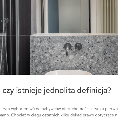
zy istnieje jednolita definicja?
iejszym wyborem wśród nabywców nieruchomości z rynku pierwot
samo. Chociaż w ciągu ostatnich kilku dekad prawo dotyczące ni