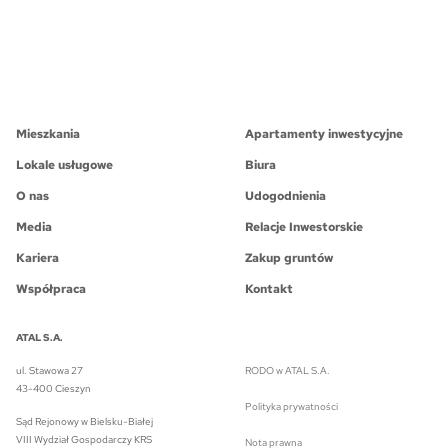
Mieszkania
Apartamenty inwestycyjne
Lokale usługowe
Biura
O nas
Udogodnienia
Media
Relacje Inwestorskie
Kariera
Zakup gruntów
Współpraca
Kontakt
ATAL S.A.
ul. Stawowa 27
RODO w ATAL S.A.
43-400 Cieszyn
Polityka prywatności
Sąd Rejonowy w Bielsku-Białej
VIII Wydział Gospodarczy KRS
Nota prawna