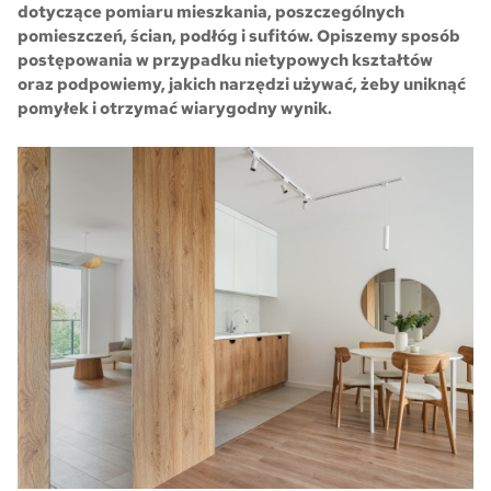
dotyczące pomiaru mieszkania, poszczególnych
pomieszczeń, ścian, podłóg i sufitów. Opiszemy sposób
Skwer Witosa w Piastowie
postępowania w przypadku nietypowych kształtów
oraz podpowiemy, jakich narzędzi używać, żeby uniknąć
pomyłek i otrzymać wiarygodny wynik.