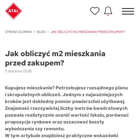
Nowość
STRONA GŁÓWNA
BLOG
JAK OBLICZYĆ M2 MIESZKANIA PRZED ZAKUPEM?
ATAL Unii Lubelskiej w Poznaniu
Jak obliczyć m2 mieszkania
Nowość
ATAL Ville przy Białej
przed zakupem?
5 stycznia 2026
NOWOŚĆ
Program Poleceń ATAL
Polecaj i zyskaj nawet 5 000 zł
Kupujesz mieszkanie? Potrzebujesz rozsądnego planu
i skrupulatnych obliczeń. Jednym z najważniejszych
kroków jest dokładny pomiar powierzchni użytkowej.
NOWOŚĆ
ATAL Floriana w Szczecinie
Znajomość rzeczywistej liczby metrów kwadratowych
pozwala realistycznie ocenić wartość lokalu, porównać
propozycje rynkowe oraz oszacować koszty
NOWOŚĆ
wykończenia czy remontu.
ATAL Ruczaj w Krakowie
W tym artykule znajdziesz praktyczne wskazówki