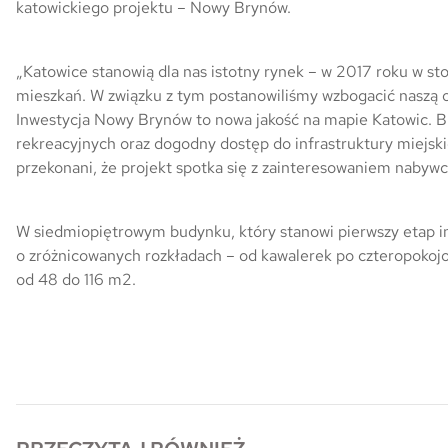
katowickiego projektu – Nowy Brynów.
Skwer Witosa w Piastowie
„Katowice stanowią dla nas istotny rynek – w 2017 roku w s
mieszkań. W związku z tym postanowiliśmy wzbogacić naszą o
Inwestycja Nowy Brynów to nowa jakość na mapie Katowic. B
rekreacyjnych oraz dogodny dostęp do infrastruktury miejsk
przekonani, że projekt spotka się z zainteresowaniem nabyw
W siedmiopiętrowym budynku, który stanowi pierwszy etap in
o zróżnicowanych rozkładach – od kawalerek po czteropokoj
od 48 do 116 m2.