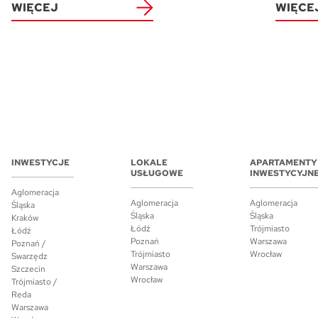
WIĘCEJ
WIĘCE
INWESTYCJE
LOKALE
APARTAMENTY
USŁUGOWE
INWESTYCYJN
Aglomeracja
Aglomeracja
Aglomeracja
Śląska
Śląska
Śląska
Kraków
Łódź
Trójmiasto
Łódź
Poznań
Warszawa
Poznań /
Trójmiasto
Wrocław
Swarzędz
Warszawa
Szczecin
Wrocław
Trójmiasto /
Reda
Warszawa