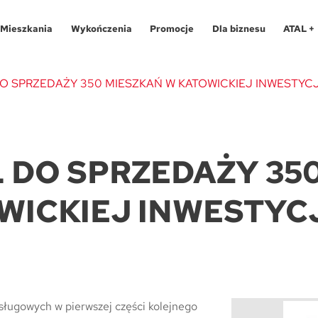
Mieszkania
Wykończenia
Promocje
Dla biznesu
ATAL +
O SPRZEDAŻY 350 MIESZKAŃ W KATOWICKIEJ INWESTYC
Oferty specjalne
O programie
Aglomeracja Śląska
Apartamenty 
Pro
 DO SPRZEDAŻY 35
Aglomeracja Śląska
Pakiety
Kraków
Katowice
Lokale usług
Pro
WICKIEJ INWESTYC
Kraków
Realizacje
Łódź
Chorzów
Biura
Fin
Łódź
Kontakt
Poznań / Swarzędz
Gliwice
Dla
Mapa inwes
Poznań / Swarzędz
Szczecin
Poznań
Tec
Szczecin
Trójmiasto / Reda
Swarzędz
Blo
sługowych w pierwszej części kolejnego