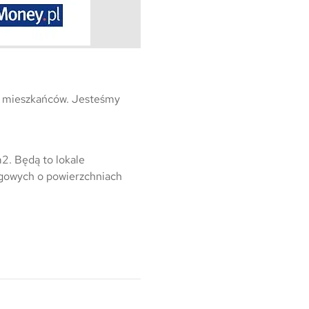
Warszawa
Wrocław
Mapa inwestycji
by mieszkańców. Jesteśmy
2. Będą to lokale
ugowych o powierzchniach