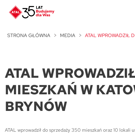
Nowość
ATAL Unii Lubelskiej
w Poznaniu
STRONA GŁÓWNA
MEDIA
ATAL WPROWADZIŁ D
Nowość
ATAL Ville przy Białej
ATAL WPROWADZIŁ
NOWOŚĆ
Program Poleceń ATAL
Polecaj i zyskaj nawet 5 000 zł
MIESZKAŃ W KATO
NOWOŚĆ
BRYNÓW
ATAL Floriana w Szczecinie
NOWOŚĆ
ATAL Ruczaj w Krakowie
ATAL wprowadził do sprzedaży 350 mieszkań oraz 10 lokali u