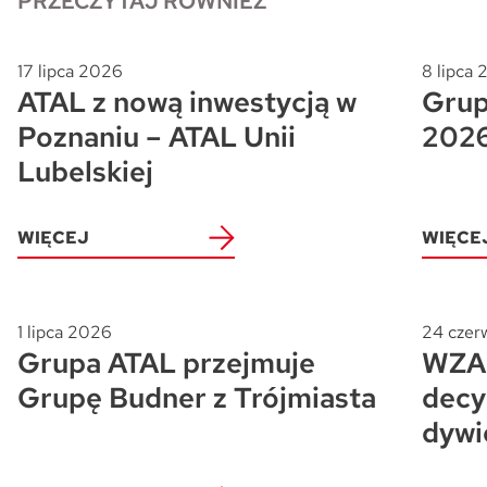
PRZECZYTAJ RÓWNIEŻ
17 lipca 2026
8 lipca
ATAL z nową inwestycją w
Grup
Poznaniu – ATAL Unii
202
Lubelskiej
WIĘCEJ
WIĘCE
1 lipca 2026
24 czer
Grupa ATAL przejmuje
WZA 
Grupę Budner z Trójmiasta
decy
dywi