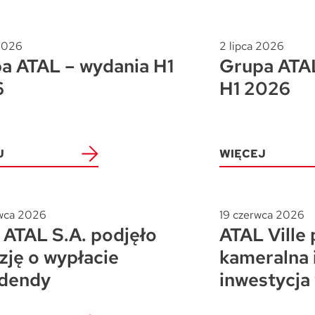
 2026
2 lipca 2026
a ATAL – wydania H1
Grupa ATAL
6
H1 2026
J
WIĘCEJ
wca 2026
19 czerwca 2026
ATAL S.A. podjęło
ATAL Ville 
zję o wypłacie
kameralna 
dendy
inwestycja