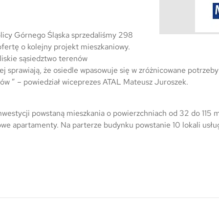
Trójmiasto / Reda
Warszawa
Gdańsk
Warszawa
Wrocław
Gdynia
tolicy Górnego Śląska sprzedaliśmy 298
Wrocław
Reda
fertę o kolejny projekt mieszkaniowy.
liskie sąsiedztwo terenów
Drezno
Kowale
iej sprawiają, że osiedle wpasowuje się w zróżnicowane potrze
ców ” – powiedział wiceprezes ATAL Mateusz Juroszek.
Mapa inwestycji
westycji powstaną mieszkania o powierzchniach od 32 do 115 m
owe apartamenty. Na parterze budynku powstanie 10 lokali usł