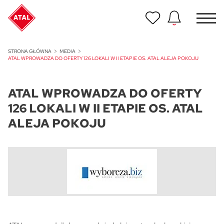
Nowość
STRONA GŁÓWNA
MEDIA
ATAL Unii Lubelskiej w Poznaniu
ATAL WPROWADZA DO OFERTY 126 LOKALI W II ETAPIE OS. ATAL ALEJA POKOJU
Nowość
ATAL WPROWADZA DO OFERTY
ATAL Ville przy Białej
126 LOKALI W II ETAPIE OS. ATAL
NOWOŚĆ
ALEJA POKOJU
Program Poleceń ATAL
Polecaj i zyskaj nawet 5 000 zł
NOWOŚĆ
ATAL Floriana w Szczecinie
NOWOŚĆ
ATAL Ruczaj w Krakowie