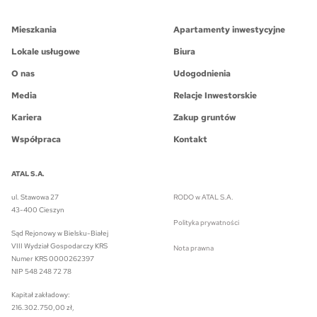
Mieszkania
Apartamenty inwestycyjne
Lokale usługowe
Biura
O nas
Udogodnienia
Media
Relacje Inwestorskie
Kariera
Zakup gruntów
Współpraca
Kontakt
ATAL S.A.
ul. Stawowa 27
RODO w ATAL S.A.
43-400 Cieszyn
Polityka prywatności
Sąd Rejonowy w Bielsku-Białej
VIII Wydział Gospodarczy KRS
Nota prawna
Numer KRS 0000262397
NIP 548 248 72 78
Kapitał zakładowy:
216.302.750,00 zł,