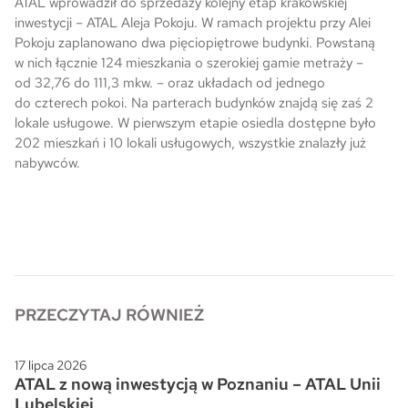
ATAL wprowadził do sprzedaży kolejny etap krakowskiej
inwestycji – ATAL Aleja Pokoju. W ramach projektu przy Alei
Skwer Witosa w Piastowie
Pokoju zaplanowano dwa pięciopiętrowe budynki. Powstaną
w nich łącznie 124 mieszkania o szerokiej gamie metraży –
od 32,76 do 111,3 mkw. – oraz układach od jednego
do czterech pokoi. Na parterach budynków znajdą się zaś 2
lokale usługowe. W pierwszym etapie osiedla dostępne było
202 mieszkań i 10 lokali usługowych, wszystkie znalazły już
nabywców.
PRZECZYTAJ RÓWNIEŻ
17 lipca 2026
ATAL z nową inwestycją w Poznaniu – ATAL Unii
Lubelskiej