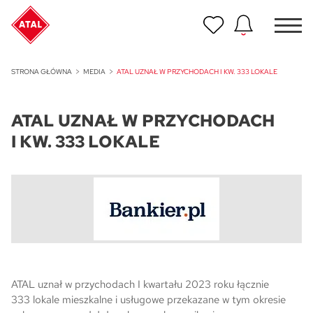
Nowość
STRONA GŁÓWNA
MEDIA
ATAL UZNAŁ W PRZYCHODACH I KW. 333 LOKALE
ATAL Unii Lubelskiej w Poznaniu
ATAL UZNAŁ W PRZYCHODACH
Nowość
ATAL Ville przy Białej
I KW. 333 LOKALE
NOWOŚĆ
Program Poleceń ATAL
Polecaj i zyskaj nawet 5 000 zł
NOWOŚĆ
ATAL Floriana w Szczecinie
NOWOŚĆ
ATAL uznał w przychodach I kwartału 2023 roku łącznie
ATAL Ruczaj w Krakowie
333 lokale mieszkalne i usługowe przekazane w tym okresie