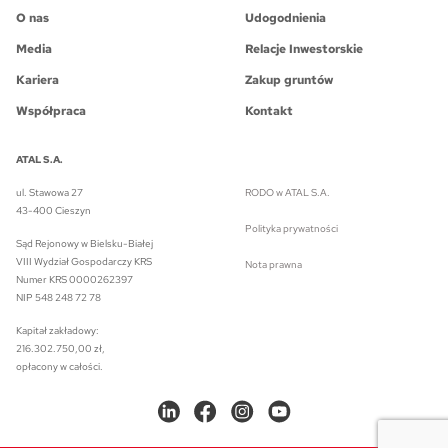
O nas
Udogodnienia
Media
Relacje Inwestorskie
Kariera
Zakup gruntów
Współpraca
Kontakt
ATAL S.A.
ul. Stawowa 27
RODO w ATAL S.A.
43-400 Cieszyn
Polityka prywatności
Sąd Rejonowy w Bielsku-Białej
VIII Wydział Gospodarczy KRS
Nota prawna
Numer KRS 0000262397
NIP 548 248 72 78
Kapitał zakładowy:
216.302.750,00 zł,
opłacony w całości.