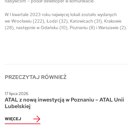
nabywcom – podał deweloper w komunikacie.
Skwer Witosa w Piastowie
W I kwartale 2023 roku najwięcej lokali zostało wydanych
we Wrocławiu (222), Łodzi (32), Katowicach (31), Krakowie
(28), następnie w Gdańsku (10), Poznaniu (8) i Warszawie (2).
PRZECZYTAJ RÓWNIEŻ
17 lipca 2026
ATAL z nową inwestycją w Poznaniu – ATAL Unii
Lubelskiej
WIĘCEJ