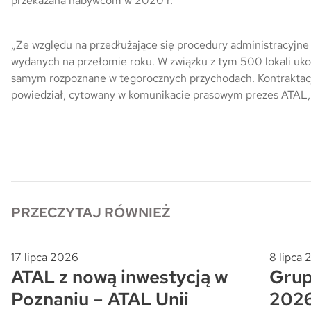
przekazana nabywcom w 2020 r.
Skwer Witosa w Piastowie
„Ze względu na przedłużające się procedury administracyjne
wydanych na przełomie roku. W związku z tym 500 lokali u
samym rozpoznane w tegorocznych przychodach. Kontraktacja
powiedział, cytowany w komunikacie prasowym prezes ATAL,
PRZECZYTAJ RÓWNIEŻ
17 lipca 2026
8 lipca
ATAL z nową inwestycją w
Grup
Poznaniu – ATAL Unii
202