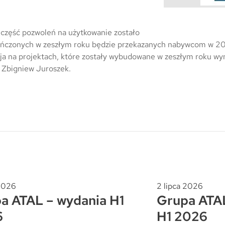
Trójmiasto / Reda
Warszawa
Gdańsk
Warszawa
Wrocław
Gdynia
 część pozwoleń na użytkowanie zostało
Wrocław
Reda
kończonych w zeszłym roku będzie przekazanych nabywcom w 2
 na projektach, które zostały wybudowane w zeszłym roku wyno
Drezno
Kowale
 Zbigniew Juroszek.
Mapa inwestycji
 2026
2 lipca 2026
a ATAL – wydania H1
Grupa ATAL
6
H1 2026