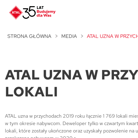
Nowość
ATAL Unii Lubelskiej
w Poznaniu
STRONA GŁÓWNA
MEDIA
ATAL UZNA W PRZYCH
Nowość
ATAL Ville przy Białej
ATAL UZNA W PRZY
NOWOŚĆ
Program Poleceń ATAL
Polecaj i zyskaj nawet 5 000 zł
LOKALI
NOWOŚĆ
ATAL Floriana w Szczecinie
ATAL uzna w przychodach 2019 roku łącznie 1 769 lokali mie
NOWOŚĆ
w tym okresie nabywcom. Deweloper tylko w czwartym kwarta
ATAL Ruczaj w Krakowie
lokali, które zostały ukończone oraz uzyskały pozwolenie na