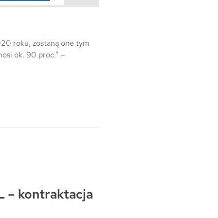
Warszawa
Wrocław
020 roku, zostaną one tym
Mapa inwestycji
si ok. 90 proc.” –
 – kontraktacja