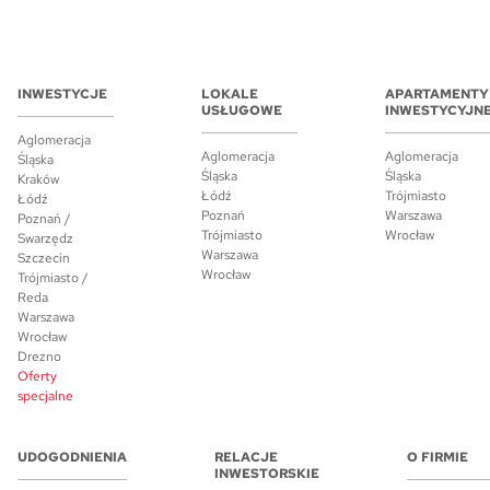
INWESTYCJE
LOKALE
APARTAMENTY
USŁUGOWE
INWESTYCYJN
Aglomeracja
Aglomeracja
Aglomeracja
Śląska
Śląska
Śląska
Kraków
Łódź
Trójmiasto
Łódź
Poznań
Warszawa
Poznań /
Trójmiasto
Wrocław
Swarzędz
Warszawa
Szczecin
Wrocław
Trójmiasto /
Reda
Warszawa
Wrocław
Drezno
Oferty
specjalne
UDOGODNIENIA
RELACJE
O FIRMIE
INWESTORSKIE