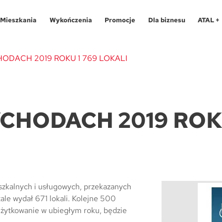
Mieszkania
Wykończenia
Promocje
Dla biznesu
ATAL +
ODACH 2019 ROKU 1 769 LOKALI
Oferty specjalne
O programie
Aglomeracja Śląska
Apartamenty 
Pro
CHODACH 2019 ROKU
Aglomeracja Śląska
Pakiety
Kraków
Katowice
Lokale usług
Pro
Kraków
Realizacje
Łódź
Chorzów
Biura
Fin
Łódź
Kontakt
Poznań / Swarzędz
Gliwice
Dla
Mapa inwes
Poznań / Swarzędz
Szczecin
Poznań
Tec
szkalnych i usługowych, przekazanych
le wydał 671 lokali. Kolejne 500
Szczecin
Trójmiasto / Reda
Swarzędz
Blo
 użytkowanie w ubiegłym roku, będzie