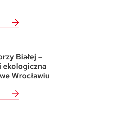
przy Białej –
i ekologiczna
 we Wrocławiu