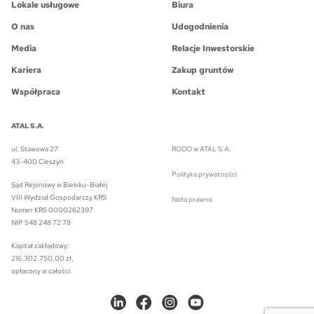
Lokale usługowe
Biura
O nas
Udogodnienia
Media
Relacje Inwestorskie
Kariera
Zakup gruntów
Współpraca
Kontakt
ATAL S.A.
ul. Stawowa 27
RODO w ATAL S.A.
43-400 Cieszyn
Polityka prywatności
Sąd Rejonowy w Bielsku-Białej
VIII Wydział Gospodarczy KRS
Nota prawna
Numer KRS 0000262397
NIP 548 248 72 78
Kapitał zakładowy:
216.302.750,00 zł,
opłacony w całości.