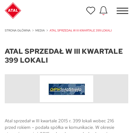
Nowość
STRONA GŁÓWNA
MEDIA
ATAL SPRZEDAŁ W III KWARTALE 399 LOKALI
ATAL Unii Lubelskiej w Poznaniu
ATAL SPRZEDAŁ W III KWARTALE
Nowość
ATAL Ville przy Białej
399 LOKALI
NOWOŚĆ
Program Poleceń ATAL
Polecaj i zyskaj nawet 5 000 zł
NOWOŚĆ
ATAL Floriana w Szczecinie
NOWOŚĆ
Atal sprzedał w III kwartale 2015 r. 399 lokali wobec 216
ATAL Ruczaj w Krakowie
przed rokiem – podała spółka w komunikacie. W okresie