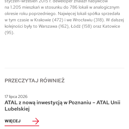
styczeń-wrzesień 2015 r. deweloper znalazł nabywców
na 1.205 mieszkań w stosunku do 786 lokali w analogicznym
Skwer Witosa w Piastowie
okresie roku poprzedniego. Najwięcej lokali spółka sprzedała
w tym czasie w Krakowie (472) i we Wrocławiu (318). W dalszej
kolejności były to Warszawa (162), Łódź (158) oraz Katowice
(95).
PRZECZYTAJ RÓWNIEŻ
17 lipca 2026
ATAL z nową inwestycją w Poznaniu – ATAL Unii
Lubelskiej
WIĘCEJ