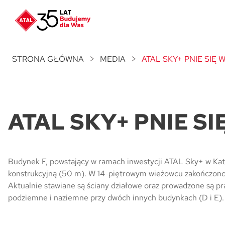
Nowość
ATAL Unii Lubelskiej
w Poznaniu
STRONA GŁÓWNA
MEDIA
ATAL SKY+ PNIE SIĘ 
Nowość
ATAL Ville przy Białej
ATAL SKY+ PNIE SI
NOWOŚĆ
Program Poleceń ATAL
Polecaj i zyskaj nawet 5 000 zł
NOWOŚĆ
Budynek F, powstający w ramach inwestycji ATAL Sky+ w Kat
ATAL Floriana w Szczecinie
konstrukcyjną (50 m). W 14-piętrowym wieżowcu zakończono t
Aktualnie stawiane są ściany działowe oraz prowadzone są pr
podziemne i naziemne przy dwóch innych budynkach (D i E).
NOWOŚĆ
ATAL Ruczaj w Krakowie