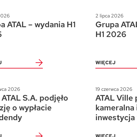
 2026
2 lipca 2026
a ATAL – wydania H1
Grupa ATAL
6
H1 2026
J
WIĘCEJ
wca 2026
19 czerwca 2026
ATAL S.A. podjęło
ATAL Ville 
zję o wypłacie
kameralna 
dendy
inwestycja
J
WIĘCEJ