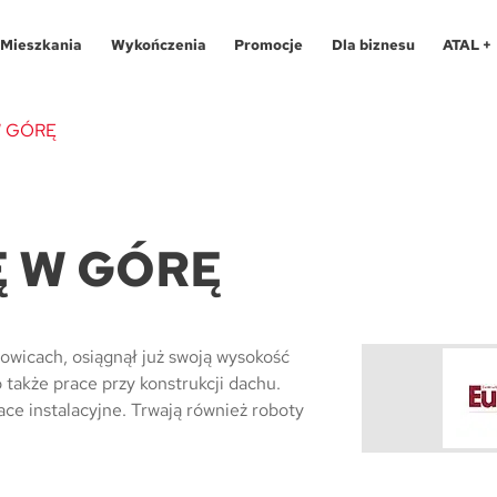
Mieszkania
Wykończenia
Promocje
Dla biznesu
ATAL +
W GÓRĘ
Oferty specjalne
O programie
Aglomeracja Śląska
Apartamenty 
Pro
Ę W GÓRĘ
Aglomeracja Śląska
Pakiety
Kraków
Katowice
Lokale usług
Pro
Kraków
Realizacje
Łódź
Chorzów
Biura
Fin
owicach, osiągnął już swoją wysokość
Łódź
Kontakt
Poznań / Swarzędz
Gliwice
Dla
Mapa inwes
akże prace przy konstrukcji dachu.
Poznań / Swarzędz
Szczecin
Poznań
Tec
ace instalacyjne. Trwają również roboty
Szczecin
Trójmiasto / Reda
Swarzędz
Blo