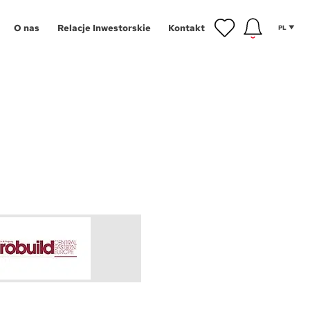
O nas
Relacje Inwestorskie
Kontakt
PL
inwestycyjne
gram Poleceń
NOWOŚĆ
owe
gram Wykończeń
Aglomeracja Śląska
ansowanie
Łódź
 mieszkańca
Poznań
tycji
hnologie
Szczecin
g
Trójmiasto