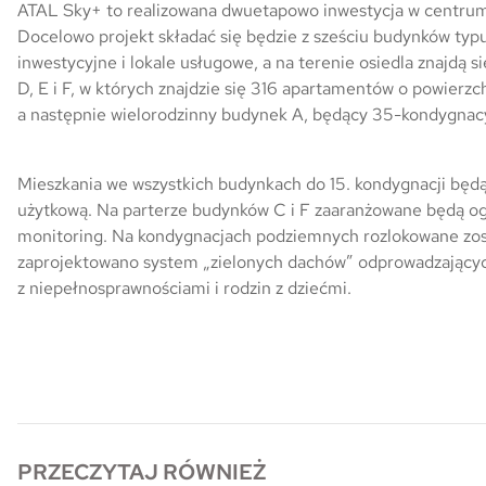
ATAL Sky+ to realizowana dwuetapowo inwestycja w centrum 
Docelowo projekt składać się będzie z sześciu budynków typ
Skwer Witosa w Piastowie
inwestycyjne i lokale usługowe, a na terenie osiedla znajdą s
D, E i F, w których znajdzie się 316 apartamentów o powierzc
a następnie wielorodzinny budynek A, będący 35-kondygnacy
Mieszkania we wszystkich budynkach do 15. kondygnacji będą
użytkową. Na parterze budynków C i F zaaranżowane będą o
monitoring. Na kondygnacjach podziemnych rozlokowane zost
zaprojektowano system „zielonych dachów” odprowadzającyc
z niepełnosprawnościami i rodzin z dziećmi.
PRZECZYTAJ RÓWNIEŻ