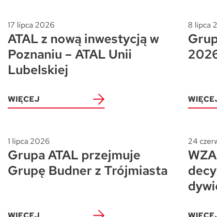
17 lipca 2026
8 lipca
ATAL z nową inwestycją w
Grup
Poznaniu – ATAL Unii
202
Lubelskiej
WIĘCEJ
WIĘCE
1 lipca 2026
24 czer
Grupa ATAL przejmuje
WZA 
Grupę Budner z Trójmiasta
decy
dywi
WIĘCEJ
WIĘCE