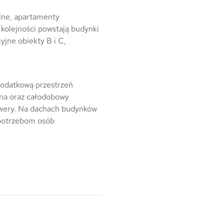
Warszawa
alne, apartamenty
Wrocław
j kolejności powstają budynki
yjne obiekty B i C,
Mapa inwestycji
dodatkową przestrzeń
ona oraz całodobowy
owery. Na dachach budynków
 potrzebom osób