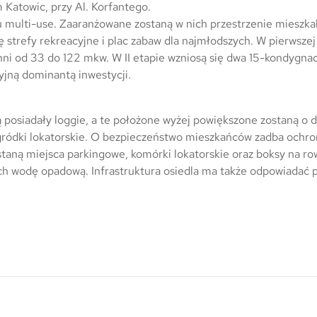
Trójmiasto / Reda
Warszawa
Gdańsk
Katowic, przy Al. Korfantego.
u multi-use. Zaaranżowane zostaną w nich przestrzenie mieszk
Warszawa
Wrocław
Gdynia
ię strefy rekreacyjne i plac zabaw dla najmłodszych. W pierwsze
hni od 33 do 122 mkw. W II etapie wzniosą się dwa 15-kondygnac
Wrocław
Reda
jną dominantą inwestycji.
Drezno
Kowale
 posiadały loggie, a te położone wyżej powiększone zostaną o 
Mapa inwestycji
gródki lokatorskie. O bezpieczeństwo mieszkańców zadba ochr
aną miejsca parkingowe, komórki lokatorskie oraz boksy na r
h wodę opadową. Infrastruktura osiedla ma także odpowiadać