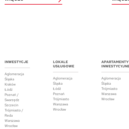
INWESTYCJE
LOKALE
APARTAMENTY
USŁUGOWE
INWESTYCYJN
Aglomeracja
Aglomeracja
Aglomeracja
Śląska
Śląska
Śląska
Kraków
Łódź
Trójmiasto
Łódź
Poznań
Warszawa
Poznań /
Trójmiasto
Wrocław
Swarzędz
Warszawa
Szczecin
Wrocław
Trójmiasto /
Reda
Warszawa
Wrocław