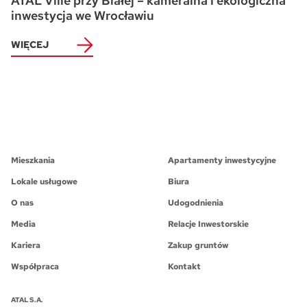
ATAL Ville przy Białej – kameralna i ekologiczna
inwestycja we Wrocławiu
WIĘCEJ
Mieszkania
Apartamenty inwestycyjne
Lokale usługowe
Biura
O nas
Udogodnienia
Media
Relacje Inwestorskie
Kariera
Zakup gruntów
Współpraca
Kontakt
ATAL S.A.