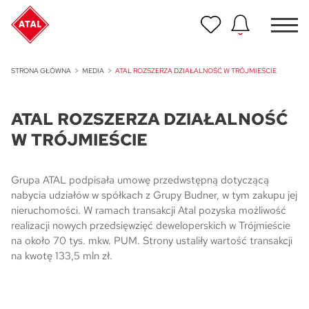
Nowość
STRONA GŁÓWNA
MEDIA
ATAL ROZSZERZA DZIAŁALNOŚĆ W TRÓJMIEŚCIE
ATAL Unii Lubelskiej w Poznaniu
ATAL ROZSZERZA DZIAŁALNOŚĆ
Nowość
ATAL Ville przy Białej
W TRÓJMIEŚCIE
NOWOŚĆ
Program Poleceń ATAL
Grupa ATAL podpisała umowę przedwstępną dotyczącą
Polecaj i zyskaj nawet 5 000 zł
nabycia udziałów w spółkach z Grupy Budner, w tym zakupu jej
nieruchomości. W ramach transakcji Atal pozyska możliwość
realizacji nowych przedsięwzięć deweloperskich w Trójmieście
NOWOŚĆ
ATAL Floriana w Szczecinie
na około 70 tys. mkw. PUM. Strony ustaliły wartość transakcji
na kwotę 133,5 mln zł.
NOWOŚĆ
ATAL Ruczaj w Krakowie