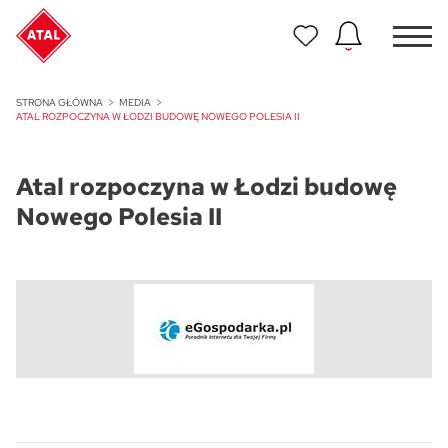
Nowość
STRONA GŁÓWNA
MEDIA
ATAL Unii Lubelskiej w Poznaniu
ATAL ROZPOCZYNA W ŁODZI BUDOWĘ NOWEGO POLESIA II
Nowość
Atal rozpoczyna w Łodzi budowę
ATAL Ville przy Białej
Nowego Polesia II
NOWOŚĆ
Program Poleceń ATAL
Polecaj i zyskaj nawet 5 000 zł
NOWOŚĆ
ATAL Floriana w Szczecinie
NOWOŚĆ
ATAL Ruczaj w Krakowie