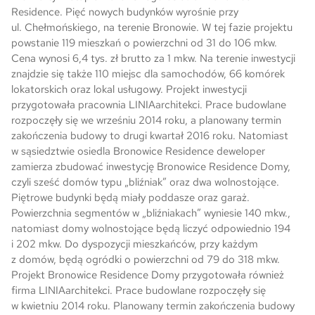
Residence. Pięć nowych budynków wyrośnie przy
ul. Chełmońskiego, na terenie Bronowie. W tej fazie projektu
Skwer Witosa w Piastowie
powstanie 119 mieszkań o powierzchni od 31 do 106 mkw.
Cena wynosi 6,4 tys. zł brutto za 1 mkw. Na terenie inwestycji
znajdzie się także 110 miejsc dla samochodów, 66 komórek
lokatorskich oraz lokal usługowy. Projekt inwestycji
przygotowała pracownia LINIAarchitekci. Prace budowlane
rozpoczęły się we wrześniu 2014 roku, a planowany termin
zakończenia budowy to drugi kwartał 2016 roku. Natomiast
w sąsiedztwie osiedla Bronowice Residence deweloper
zamierza zbudować inwestycję Bronowice Residence Domy,
czyli sześć domów typu „bliźniak” oraz dwa wolnostojące.
Piętrowe budynki będą miały poddasze oraz garaż.
Powierzchnia segmentów w „bliźniakach” wyniesie 140 mkw.,
natomiast domy wolnostojące będą liczyć odpowiednio 194
i 202 mkw. Do dyspozycji mieszkańców, przy każdym
z domów, będą ogródki o powierzchni od 79 do 318 mkw.
Projekt Bronowice Residence Domy przygotowała również
firma LINIAarchitekci. Prace budowlane rozpoczęły się
w kwietniu 2014 roku. Planowany termin zakończenia budowy