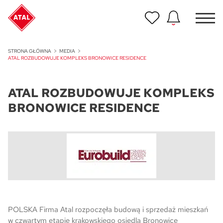
Nowość
STRONA GŁÓWNA
MEDIA
ATAL Unii Lubelskiej w Poznaniu
ATAL ROZBUDOWUJE KOMPLEKS BRONOWICE RESIDENCE
Nowość
ATAL ROZBUDOWUJE KOMPLEKS
ATAL Ville przy Białej
BRONOWICE RESIDENCE
NOWOŚĆ
Program Poleceń ATAL
Polecaj i zyskaj nawet 5 000 zł
NOWOŚĆ
ATAL Floriana w Szczecinie
NOWOŚĆ
POLSKA Firma Atal rozpoczęła budową i sprzedaż mieszkań
ATAL Ruczaj w Krakowie
w czwartym etapie krakowskiego osiedla Bronowice