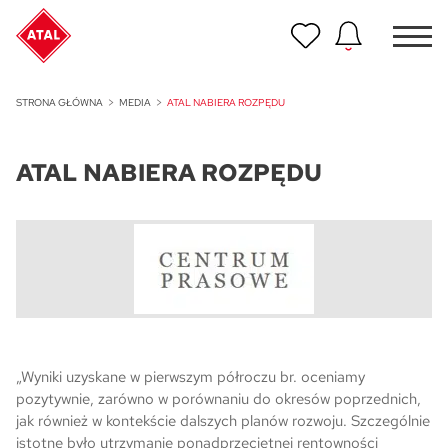
Nowość
STRONA GŁÓWNA
MEDIA
ATAL NABIERA ROZPĘDU
ATAL Unii Lubelskiej w Poznaniu
ATAL NABIERA ROZPĘDU
Nowość
ATAL Ville przy Białej
NOWOŚĆ
Program Poleceń ATAL
Polecaj i zyskaj nawet 5 000 zł
NOWOŚĆ
ATAL Floriana w Szczecinie
„Wyniki uzyskane w pierwszym półroczu br. oceniamy
pozytywnie, zarówno w porównaniu do okresów poprzednich,
NOWOŚĆ
jak również w kontekście dalszych planów rozwoju. Szczególnie
ATAL Ruczaj w Krakowie
istotne było utrzymanie ponadprzeciętnej rentowności