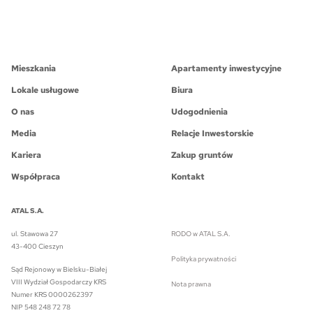
Mieszkania
Apartamenty inwestycyjne
Lokale usługowe
Biura
O nas
Udogodnienia
Media
Relacje Inwestorskie
Kariera
Zakup gruntów
Współpraca
Kontakt
ATAL S.A.
ul. Stawowa 27
RODO w ATAL S.A.
43-400 Cieszyn
Polityka prywatności
Sąd Rejonowy w Bielsku-Białej
VIII Wydział Gospodarczy KRS
Nota prawna
Numer KRS 0000262397
NIP 548 248 72 78