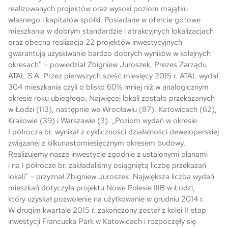
realizowanych projektów oraz wysoki poziom majątku
własnego i kapitałów spółki. Posiadane w ofercie gotowe
Skwer Witosa w Piastowie
mieszkania w dobrym standardzie i atrakcyjnych lokalizacjach
oraz obecna realizacja 22 projektów inwestycyjnych
gwarantują uzyskiwanie bardzo dobrych wyników w kolejnych
okresach” – powiedział Zbigniew Juroszek, Prezes Zarządu
ATAL S.A. Przez pierwszych sześć miesięcy 2015 r. ATAL wydał
304 mieszkania czyli o blisko 60% mniej niż w analogicznym
okresie roku ubiegłego. Najwięcej lokali zostało przekazanych
w Łodzi (113), następnie we Wrocławiu (87), Katowicach (62),
Krakowie (39) i Warszawie (3). „Poziom wydań w okresie
I półrocza br. wynikał z cykliczności działalności deweloperskiej
związanej z kilkunastomiesięcznym okresem budowy.
Realizujemy nasze inwestycje zgodnie z ustalonymi planami
i na I półrocze br. zakładaliśmy osiągniętą liczbę przekazań
lokali” – przyznał Zbigniew Juroszek. Największa liczba wydań
mieszkań dotyczyła projektu Nowe Polesie IIIB w Łodzi,
który uzyskał pozwolenie na użytkowanie w grudniu 2014 r.
W drugim kwartale 2015 r. zakończony został z kolei II etap
inwestycji Francuska Park w Katowicach i rozpoczęły się