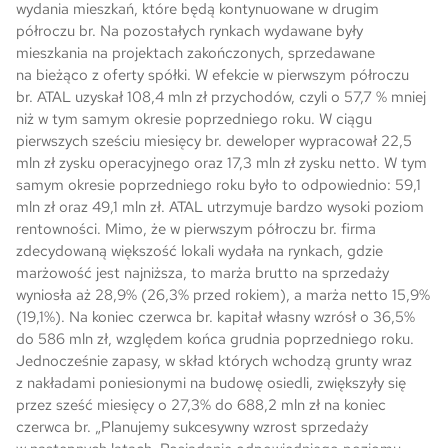
wydania mieszkań, które będą kontynuowane w drugim
półroczu br. Na pozostałych rynkach wydawane były
mieszkania na projektach zakończonych, sprzedawane
na bieżąco z oferty spółki. W efekcie w pierwszym półroczu
br. ATAL uzyskał 108,4 mln zł przychodów, czyli o 57,7 % mniej
niż w tym samym okresie poprzedniego roku. W ciągu
pierwszych sześciu miesięcy br. deweloper wypracował 22,5
mln zł zysku operacyjnego oraz 17,3 mln zł zysku netto. W tym
samym okresie poprzedniego roku było to odpowiednio: 59,1
mln zł oraz 49,1 mln zł. ATAL utrzymuje bardzo wysoki poziom
rentowności. Mimo, że w pierwszym półroczu br. firma
zdecydowaną większość lokali wydała na rynkach, gdzie
marżowość jest najniższa, to marża brutto na sprzedaży
wyniosła aż 28,9% (26,3% przed rokiem), a marża netto 15,9%
(19,1%). Na koniec czerwca br. kapitał własny wzrósł o 36,5%
do 586 mln zł, względem końca grudnia poprzedniego roku.
Jednocześnie zapasy, w skład których wchodzą grunty wraz
z nakładami poniesionymi na budowę osiedli, zwiększyły się
przez sześć miesięcy o 27,3% do 688,2 mln zł na koniec
czerwca br. „Planujemy sukcesywny wzrost sprzedaży