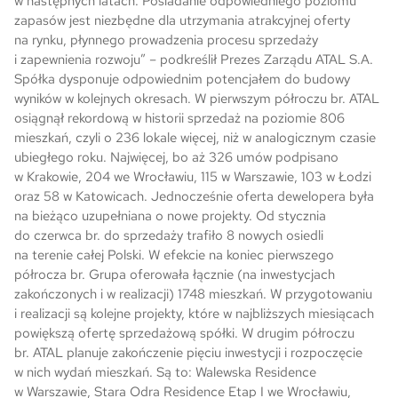
w następnych latach. Posiadanie odpowiedniego poziomu
zapasów jest niezbędne dla utrzymania atrakcyjnej oferty
na rynku, płynnego prowadzenia procesu sprzedaży
i zapewnienia rozwoju” – podkreślił Prezes Zarządu ATAL S.A.
Spółka dysponuje odpowiednim potencjałem do budowy
wyników w kolejnych okresach. W pierwszym półroczu br. ATAL
osiągnął rekordową w historii sprzedaż na poziomie 806
mieszkań, czyli o 236 lokale więcej, niż w analogicznym czasie
ubiegłego roku. Najwięcej, bo aż 326 umów podpisano
w Krakowie, 204 we Wrocławiu, 115 w Warszawie, 103 w Łodzi
oraz 58 w Katowicach. Jednocześnie oferta dewelopera była
na bieżąco uzupełniana o nowe projekty. Od stycznia
do czerwca br. do sprzedaży trafiło 8 nowych osiedli
na terenie całej Polski. W efekcie na koniec pierwszego
półrocza br. Grupa oferowała łącznie (na inwestycjach
zakończonych i w realizacji) 1748 mieszkań. W przygotowaniu
i realizacji są kolejne projekty, które w najbliższych miesiącach
powiększą ofertę sprzedażową spółki. W drugim półroczu
br. ATAL planuje zakończenie pięciu inwestycji i rozpoczęcie
w nich wydań mieszkań. Są to: Walewska Residence
w Warszawie, Stara Odra Residence Etap I we Wrocławiu,