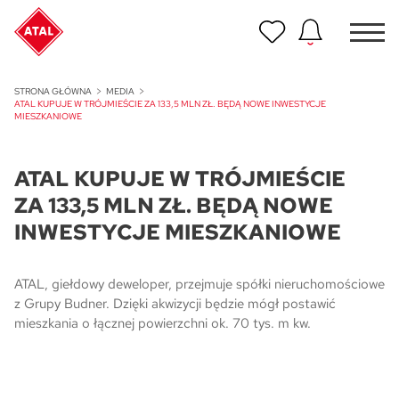
Nowość
STRONA GŁÓWNA
MEDIA
ATAL Unii Lubelskiej w Poznaniu
ATAL KUPUJE W TRÓJMIEŚCIE ZA 133,5 MLN ZŁ. BĘDĄ NOWE INWESTYCJE
MIESZKANIOWE
Nowość
ATAL Ville przy Białej
ATAL KUPUJE W TRÓJMIEŚCIE
ZA 133,5 MLN ZŁ. BĘDĄ NOWE
NOWOŚĆ
INWESTYCJE MIESZKANIOWE
Program Poleceń ATAL
Polecaj i zyskaj nawet 5 000 zł
ATAL, giełdowy deweloper, przejmuje spółki nieruchomościowe
NOWOŚĆ
z Grupy Budner. Dzięki akwizycji będzie mógł postawić
ATAL Floriana w Szczecinie
mieszkania o łącznej powierzchni ok. 70 tys. m kw.
NOWOŚĆ
ATAL Ruczaj w Krakowie