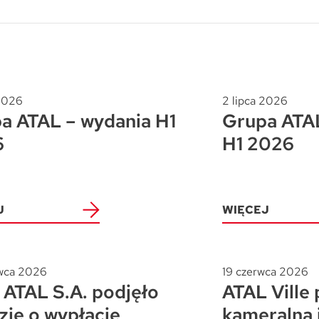
Trójmiasto / Reda
Warszawa
Gdańsk
Warszawa
Wrocław
Gdynia
Wrocław
Reda
Drezno
Kowale
 2026
2 lipca 2026
a ATAL – wydania H1
Grupa ATAL
Mapa inwestycji
6
H1 2026
J
WIĘCEJ
wca 2026
19 czerwca 2026
ATAL S.A. podjęło
ATAL Ville 
zję o wypłacie
kameralna 