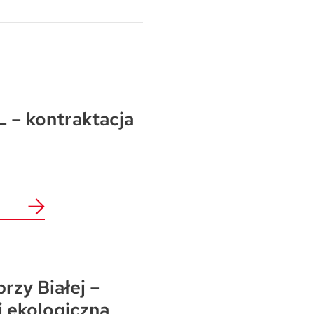
Warszawa
Wrocław
Mapa inwestycji
 – kontraktacja
przy Białej –
i ekologiczna