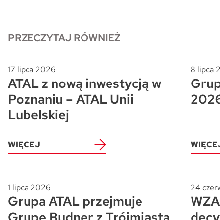
Skwer Witosa w Piastowie
PRZECZYTAJ RÓWNIEŻ
17 lipca 2026
8 lipca
ATAL z nową inwestycją w
Grup
Poznaniu – ATAL Unii
202
Lubelskiej
WIĘCEJ
WIĘCE
1 lipca 2026
24 czer
Grupa ATAL przejmuje
WZA 
Grupę Budner z Trójmiasta
decy