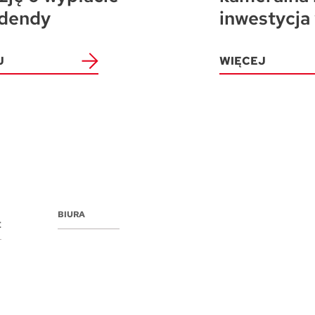
dendy
inwestycja
J
WIĘCEJ
BIURA
E