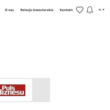
O nas
Relacje Inwestorskie
Kontakt
PL
inwestycyjne
gram Poleceń
NOWOŚĆ
owe
gram Wykończeń
Aglomeracja Śląska
ansowanie
Łódź
 mieszkańca
Poznań
tycji
hnologie
Szczecin
g
Trójmiasto