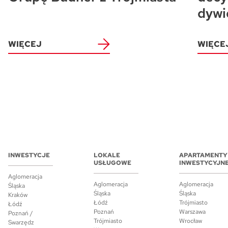
dywi
WIĘCEJ
WIĘCE
INWESTYCJE
LOKALE
APARTAMENTY
USŁUGOWE
INWESTYCYJN
Aglomeracja
Aglomeracja
Aglomeracja
Śląska
Śląska
Śląska
Kraków
Łódź
Trójmiasto
Łódź
Poznań
Warszawa
Poznań /
Trójmiasto
Wrocław
Swarzędz