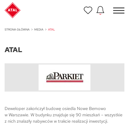
Nowość
STRONA GŁÓWNA
MEDIA
ATAL
ATAL Unii Lubelskiej w Poznaniu
ATAL
Nowość
ATAL Ville przy Białej
NOWOŚĆ
Program Poleceń ATAL
Polecaj i zyskaj nawet 5 000 zł
NOWOŚĆ
ATAL Floriana w Szczecinie
Deweloper zakończył budowę osiedla Nowe Bemowo
w Warszawie. W budynku znajduje się 90 mieszkań – wszystkie
NOWOŚĆ
z nich znalazły nabywców w trakcie realizacji inwestycji.
ATAL Ruczaj w Krakowie