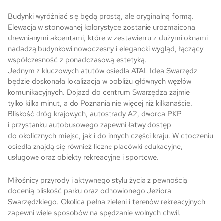
Budynki wyróżniać się będą prostą, ale oryginalną formą.
Elewacja w stonowanej kolorystyce zostanie urozmaicona
drewnianymi akcentami, które w zestawieniu z dużymi oknami
nadadzą budynkowi nowoczesny i elegancki wygląd, łączący
współczesność z ponadczasową estetyką.
Jednym z kluczowych atutów osiedla ATAL Idea Swarzędz
będzie doskonała lokalizacja w pobliżu głównych węzłów
komunikacyjnych. Dojazd do centrum Swarzędza zajmie
tylko kilka minut, a do Poznania nie więcej niż kilkanaście.
Bliskość dróg krajowych, autostrady A2, dworca PKP
i przystanku autobusowego zapewni łatwy dostęp
do okolicznych miejsc, jak i do innych części kraju. W otoczeniu
osiedla znajdą się również liczne placówki edukacyjne,
usługowe oraz obiekty rekreacyjne i sportowe.
Miłośnicy przyrody i aktywnego stylu życia z pewnością
docenią bliskość parku oraz odnowionego Jeziora
Swarzędzkiego. Okolica pełna zieleni i terenów rekreacyjnych
zapewni wiele sposobów na spędzanie wolnych chwil.