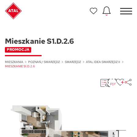
Nowość
ATAL Unii Lubelskiej w Poznaniu
Mieszkanie S1.D.2.6
PROMOCJA
Nowość
ATAL Ville przy Białej
MIESZKANIA
POZNAŃ / SWARZĘDZ
SWARZĘDZ
ATAL IDEA SWARZĘDZ II
MIESZKANIE S1.D.2.6
NOWOŚĆ
Program Poleceń ATAL
Polecaj i zyskaj nawet 5 000 zł
NOWOŚĆ
ATAL Floriana w Szczecinie
NOWOŚĆ
ATAL Ruczaj w Krakowie