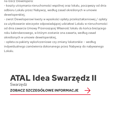
na rzecz Dewelopera:
- koszty utrzymania nieruchomości wspólnej oraz lokalu, począwszy od dnia
odbioru Lokalu przez Nabywcę, według zasad określonych w umowie
deweloperskiej,
- zwrot Deweloperowi kwoty w wysokości opłaty przekształceniowej / opłaty
za użytkowanie wieczyste odpowiadającej udziałowi Lokalu w nieruchomości
od dnia zawarcia Umowy Przenoszącej Własność lokalu do końca bieżącego
roku kalendarzowego, w którym zostanie ona zawarta, według zasad
określonych w umowie deweloperskiej,
- opłata za pakiety wykończeniowe czy zmiany lokatorskie – według
indywidualnego zamówienia dokonanego przez Nabywcę do nabywanego
Lokalu.
ATAL Idea Swarzędz II
Pytanie o Mieszkanie S1.D.2.6
Please leave this field empty.
Swarzędz
ZOBACZ SZCZEGÓŁOWE INFORMACJE
Zaznacz wszystkie
Wyrażam zgodę na przetwarzanie podanych przeze mnie danych
osobowych przez ATAL S.A. w celu nawiązania kontaktu oraz udzielenia