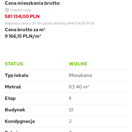
Cena mieszkania brutto:
historia ceny
581 134,00 PLN
Najniższa cena z 30 dni przed obniżką: 644 534,00 PLN
Cena brutto za m²
9 166,15 PLN/m²
STATUS
WOLNE
Typ lokalu
Mieszkanie
Metraż
63.40 m²
Etap
II
Budynek
S1
Kondygnacja
2