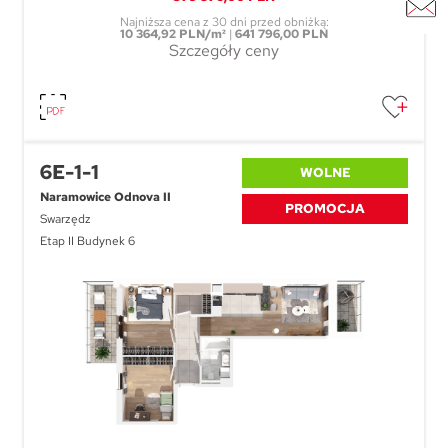
Najniższa cena z 30 dni przed obniżką:
10 364,92 PLN/m²
|
641 796,00 PLN
Szczegóły ceny
6E-1-1
WOLNE
Naramowice Odnova II
PROMOCJA
Swarzędz
Etap II Budynek 6