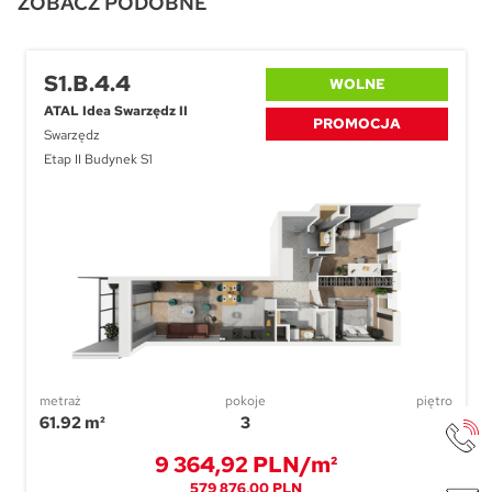
ZOBACZ PODOBNE
S1.B.4.4
WOLNE
ATAL Idea Swarzędz II
PROMOCJA
Swarzędz
Etap II Budynek S1
metraż
pokoje
piętro
61.92 m²
3
4
9 364,92 PLN/m²
579 876,00 PLN