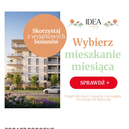
odpowiedzi na zadane pytanie.
Wyrażam zgodę na przekazywanie mi przez ATAL S.A. z siedzibą w
Cieszynie informacji handlowych i marketingowych (w tym promocji i
nowości), dotyczących usług i produktów oferowanych przez ATAL S.A.
za pomocą środków komunikacji:
elektronicznej
telefonicznej
Wyślij wiadomość