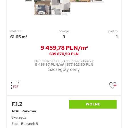
metraż
pokoje
piętro
61.65 m²
3
1
9 459,78 PLN/m²
639 870,50 PLN
Najniższa cena z 30 dni przed obniżką:
9 456,97 PLN/m²
|
577 923,50 PLN
Szczegóły ceny
F.1.2
WOLNE
ATAL Parkowa
Swarzędz
Etap I Budynek B