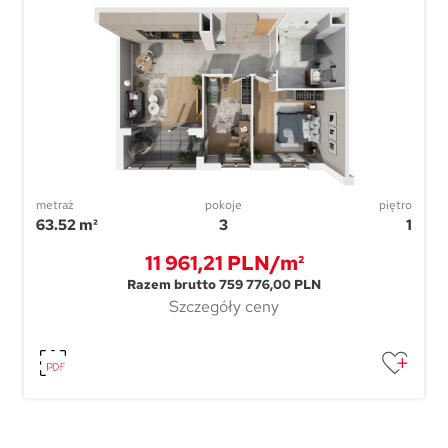
metraż
pokoje
piętro
63.52 m²
3
1
11 961,21 PLN/m²
Razem brutto 759 776,00 PLN
Szczegóły ceny