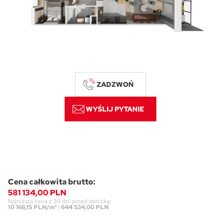
Skwer Witosa w Piastowie
ZADZWOŃ
WYŚLIJ PYTANIE
Cena całkowita brutto:
581 134,00 PLN
Najniższa cena z 30 dni przed obniżką:
10 166,15 PLN/m²
|
644 534,00 PLN