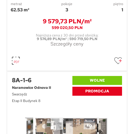
metraż
pokoje
piętro
62.53 m²
3
1
9 579,73 PLN/m²
599 020,50 PLN
Najniższa cena z 30 dni przed obniżką:
9 576,89 PLN/m²
|
590 719,50 PLN
Szczegóły ceny
8A-1-6
WOLNE
Naramowice Odnova II
PROMOCJA
Swarzędz
Etap II Budynek 8