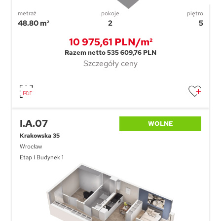
metraż
pokoje
piętro
48.80 m²
2
5
10 975,61 PLN/m²
Razem netto 535 609,76 PLN
Szczegóły ceny
I.A.07
WOLNE
Krakowska 35
Wrocław
Etap I Budynek 1