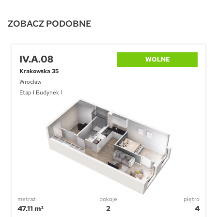
Pytanie o Apartament
inwestycyjny I.A.09
Please leave this field empty.
ZOBACZ PODOBNE
IV.A.08
WOLNE
Zaznacz wszystkie
Wyrażam zgodę na przetwarzanie podanych przeze mnie danych
Krakowska 35
osobowych przez ATAL S.A. w celu nawiązania kontaktu oraz udzielenia
odpowiedzi na zadane pytanie.
Wyrażam zgodę na przekazywanie mi przez ATAL S.A. z siedzibą w
Wrocław
Cieszynie informacji handlowych i marketingowych (w tym promocji i
nowości), dotyczących usług i produktów oferowanych przez ATAL S.A.
za pomocą środków komunikacji:
Etap I Budynek 1
elektronicznej
telefonicznej
Wyślij wiadomość
metraż
pokoje
piętro
47.11 m²
2
4