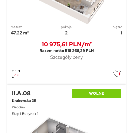
metraż
pokoje
piętro
47.22 m²
2
1
10 975,61 PLN/m²
Razem netto 518 268,29 PLN
Szczegóły ceny
II.A.08
WOLNE
Krakowska 35
Wrocław
Etap I Budynek 1