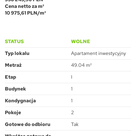
Cena netto za m²
10 975,61 PLN/m²
STATUS
WOLNE
Typ lokalu
Apartament inwestycyjny
Metraż
49.04 m²
Etap
I
Budynek
1
Kondygnacja
1
Pokoje
2
Gotowe do odbioru
Tak