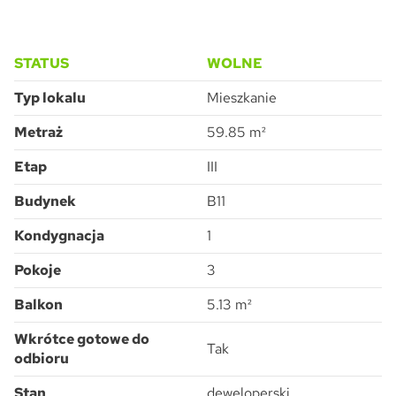
STATUS
WOLNE
Typ lokalu
Mieszkanie
Metraż
59.85 m²
Etap
III
Budynek
B11
Kondygnacja
1
Pokoje
3
Balkon
5.13 m²
Wkrótce gotowe do
Tak
odbioru
Stan
deweloperski