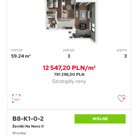
metraż
pokoje
piętro
59.24 m²
3
3
12 547,20 PLN/m²
781 296,00 PLN
Szczegóły ceny
B8-K1-0-2
WOLNE
Żerniki Na Novo II
Wrocław