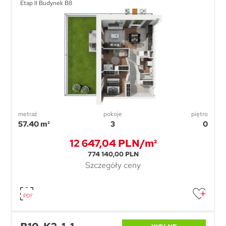
Etap II Budynek B8
metraż
pokoje
piętro
57.40 m²
3
0
12 647,04 PLN/m²
774 140,00 PLN
Szczegóły ceny