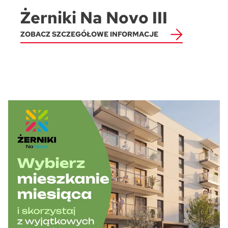
Żerniki Na Novo III
ZOBACZ SZCZEGÓŁOWE INFORMACJE
Pytanie o Mieszkanie B11-K2-1-3
Please leave this field empty.
Zaznacz wszystkie
Wyrażam zgodę na przetwarzanie podanych przeze mnie danych
osobowych przez ATAL S.A. w celu nawiązania kontaktu oraz udzielenia
odpowiedzi na zadane pytanie.
Wyrażam zgodę na przekazywanie mi przez ATAL S.A. z siedzibą w
Cieszynie informacji handlowych i marketingowych (w tym promocji i
nowości), dotyczących usług i produktów oferowanych przez ATAL S.A.
za pomocą środków komunikacji:
elektronicznej
telefonicznej
Wyślij wiadomość