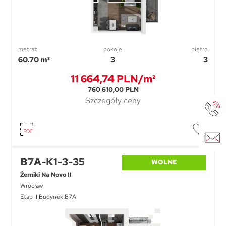
metraż
pokoje
piętro
60.70 m²
3
3
11 664,74 PLN/m²
760 610,00 PLN
Szczegóły ceny
B7A-K1-3-35
WOLNE
Żerniki Na Novo II
Wrocław
Etap II Budynek B7A