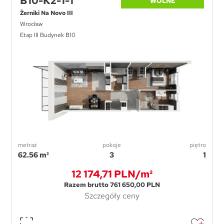
B10-K2-1-1
WOLNE
Żerniki Na Novo III
Wrocław
Etap III Budynek B10
metraż
pokoje
piętro
62.56 m²
3
1
12 174,71 PLN/m²
Razem brutto 761 650,00 PLN
Szczegóły ceny