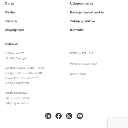
O nas
Udogodnienia
Media
Relacje Inwestorskie
Kariera
Zakup gruntów
Współpraca
Kontakt
ATAL S.A.
ul. Stawowa 27
RODO w ATAL S.A.
43-400 Cieszyn
Polityka prywatności
Sąd Rejonowy w Bielsku-Białej
VIII Wydział Gospodarczy KRS
Nota prawna
Numer KRS 0000262397
NIP 548 248 72 78
Kapitał zakładowy:
216.302.750,00 zł,
opłacony w całości.