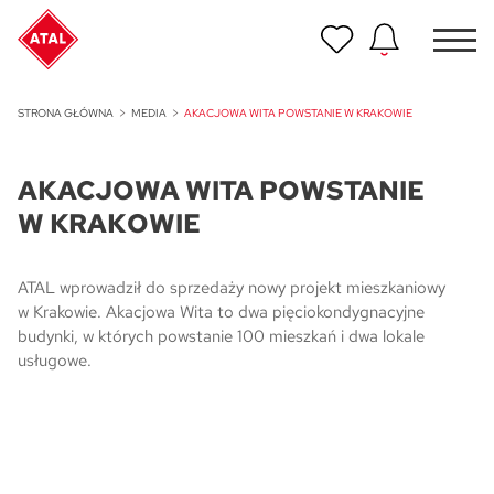
Nowość
STRONA GŁÓWNA
MEDIA
AKACJOWA WITA POWSTANIE W KRAKOWIE
ATAL Unii Lubelskiej w Poznaniu
AKACJOWA WITA POWSTANIE
Nowość
ATAL Ville przy Białej
W KRAKOWIE
NOWOŚĆ
Program Poleceń ATAL
ATAL wprowadził do sprzedaży nowy projekt mieszkaniowy
Polecaj i zyskaj nawet 5 000 zł
w Krakowie. Akacjowa Wita to dwa pięciokondygnacyjne
budynki, w których powstanie 100 mieszkań i dwa lokale
usługowe.
NOWOŚĆ
ATAL Floriana w Szczecinie
NOWOŚĆ
ATAL Ruczaj w Krakowie