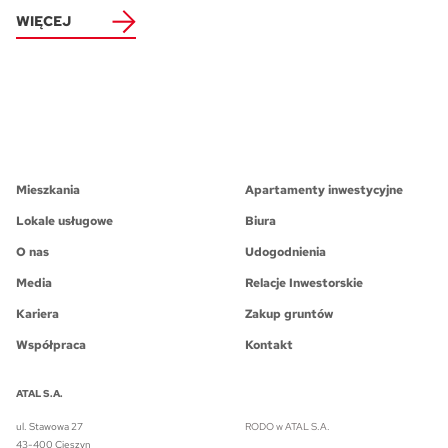
WIĘCEJ
Mieszkania
Apartamenty inwestycyjne
Lokale usługowe
Biura
O nas
Udogodnienia
Media
Relacje Inwestorskie
Kariera
Zakup gruntów
Współpraca
Kontakt
ATAL S.A.
ul. Stawowa 27
RODO w ATAL S.A.
43-400 Cieszyn