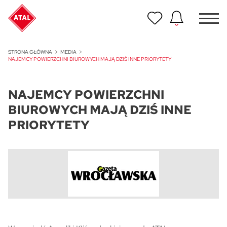
Nowość
STRONA GŁÓWNA
MEDIA
ATAL Unii Lubelskiej w Poznaniu
NAJEMCY POWIERZCHNI BIUROWYCH MAJĄ DZIŚ INNE PRIORYTETY
Nowość
NAJEMCY POWIERZCHNI
ATAL Ville przy Białej
BIUROWYCH MAJĄ DZIŚ INNE
NOWOŚĆ
PRIORYTETY
Program Poleceń ATAL
Polecaj i zyskaj nawet 5 000 zł
NOWOŚĆ
ATAL Floriana w Szczecinie
NOWOŚĆ
ATAL Ruczaj w Krakowie