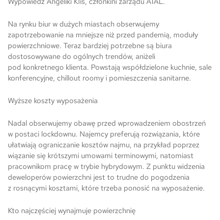
Wypowiedź Angeliki KIiś, członkini zarządu ATAL.
Skwer Witosa w Piastowie
Na rynku biur w dużych miastach obserwujemy
zapotrzebowanie na mniejsze niż przed pandemią, moduły
powierzchniowe. Teraz bardziej potrzebne są biura
dostosowywane do ogólnych trendów, aniżeli
pod konkretnego klienta. Powstają współdzielone kuchnie, sale
konferencyjne, chillout roomy i pomieszczenia sanitarne.
Wyższe koszty wyposażenia
Nadal obserwujemy obawę przed wprowadzeniem obostrzeń
w postaci lockdownu. Najemcy preferują rozwiązania, które
ułatwiają ograniczanie kosztów najmu, na przykład poprzez
wiązanie się krótszymi umowami terminowymi, natomiast
pracownikom pracę w trybie hybrydowym. Z punktu widzenia
deweloperów powierzchni jest to trudne do pogodzenia
z rosnącymi kosztami, które trzeba ponosić na wyposażenie.
Kto najczęściej wynajmuje powierzchnię