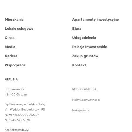
Mieszkania
Apartamenty inwestycyjne
Lokale usługowe
Biura
O nas
Udogodnienia
Media
Relacje Inwestorskie
Kariera
Zakup gruntów
Współpraca
Kontakt
ATAL S.A.
ul. Stawowa 27
RODO w ATAL S.A.
43-400 Cieszyn
Polityka prywatności
Sąd Rejonowy w Bielsku-Białej
VIII Wydział Gospodarczy KRS
Nota prawna
Numer KRS 0000262397
NIP 548 248 72 78
Kapitał zakładowy: