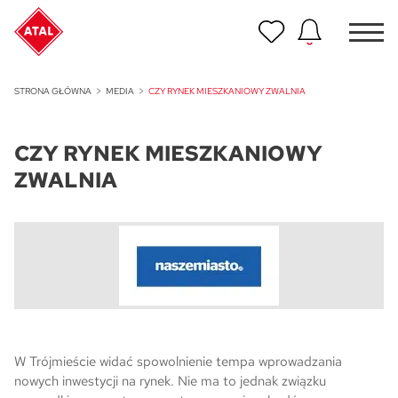
Nowość
STRONA GŁÓWNA
MEDIA
CZY RYNEK MIESZKANIOWY ZWALNIA
ATAL Unii Lubelskiej w Poznaniu
CZY RYNEK MIESZKANIOWY
Nowość
ATAL Ville przy Białej
ZWALNIA
NOWOŚĆ
Program Poleceń ATAL
Polecaj i zyskaj nawet 5 000 zł
NOWOŚĆ
ATAL Floriana w Szczecinie
NOWOŚĆ
W Trójmieście widać spowolnienie tempa wprowadzania
ATAL Ruczaj w Krakowie
nowych inwestycji na rynek. Nie ma to jednak związku