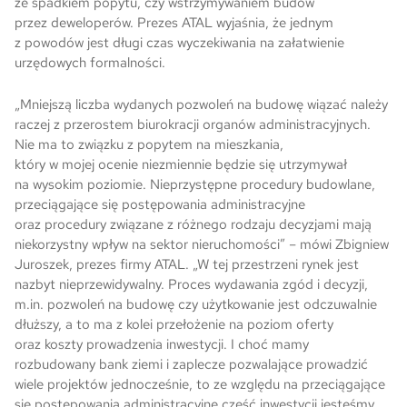
ze spadkiem popytu, czy wstrzymywaniem budów
przez deweloperów. Prezes ATAL wyjaśnia, że jednym
Skwer Witosa w Piastowie
z powodów jest długi czas wyczekiwania na załatwienie
urzędowych formalności.
„Mniejszą liczba wydanych pozwoleń na budowę wiązać należy
raczej z przerostem biurokracji organów administracyjnych.
Nie ma to związku z popytem na mieszkania,
który w mojej ocenie niezmiennie będzie się utrzymywał
na wysokim poziomie. Nieprzystępne procedury budowlane,
przeciągające się postępowania administracyjne
oraz procedury związane z różnego rodzaju decyzjami mają
niekorzystny wpływ na sektor nieruchomości” – mówi Zbigniew
Juroszek, prezes firmy ATAL. „W tej przestrzeni rynek jest
nazbyt nieprzewidywalny. Proces wydawania zgód i decyzji,
m.in. pozwoleń na budowę czy użytkowanie jest odczuwalnie
dłuższy, a to ma z kolei przełożenie na poziom oferty
oraz koszty prowadzenia inwestycji. I choć mamy
rozbudowany bank ziemi i zaplecze pozwalające prowadzić
wiele projektów jednocześnie, to ze względu na przeciągające
się postępowania administracyjne część inwestycji jesteśmy